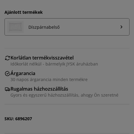
Ajánlott termékek
Díszpárnabelső
Korlátlan termékvisszavétel
Személyre szabott élményt nyújtunk
Időkorlát nélkül - bármelyik JYSK áruházban
Árgarancia
A JYSK-nél sütiket és mobilazonosítókat használunk a
30 napos árgarancia minden termékre
weboldalunkon tett látogatások kellemes élményének
Rugalmas házhozszállítás
biztosítása érdekében. A sütik információkat gyűjtenek
Gyors és egyszerű házhozszállítás, ahogy Ön szeretné
Önről a funkcionalitás biztosítása, a statisztikák és a
releváns marketing érdekében.
Marketing sütik elfogadásakor megosztjuk böngészési
SKU: 6896207
adatait marketingpartnerekkel (pl. Google, Meta és
TikTok) személyre szabott és statikus hirdetések