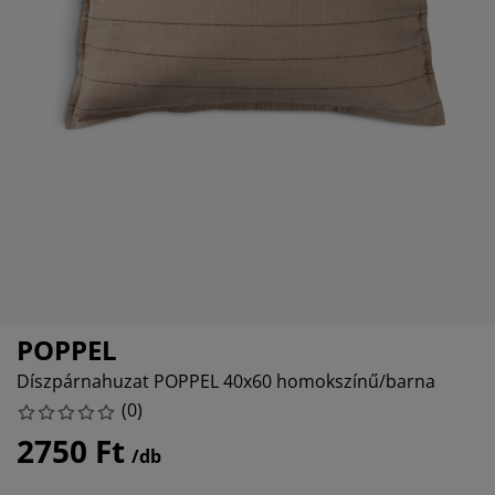
útorápolók és kiegészítők
ltéri világítás
epedők
gykeretek
lágítás
emping
uhásszekrények
gyalapok
áztartás
álószoba bútorok
gyrácsok
yerekszoba
yerek matracok
osási kiegészítők
yerekágyak
POPPEL
Díszpárnahuzat POPPEL 40x60 homokszínű/barna
(
0
)
2750 Ft
/db