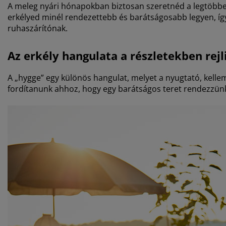
A meleg nyári hónapokban biztosan szeretnéd a legtöbbet k
erkélyed minél rendezettebb és barátságosabb legyen, így
ruhaszárítónak.
Az erkély hangulata a részletekben rejl
A „hygge” egy különös hangulat, melyet a nyugtató, kelle
fordítanunk ahhoz, hogy egy barátságos teret rendezzün