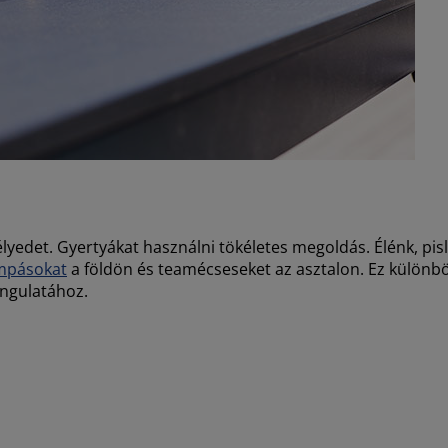
kélyedet. Gyertyákat használni tökéletes megoldás. Élénk, pis
mpásokat
a földön és teamécseseket az asztalon. Ez különbö
hangulatához.