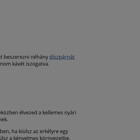
let beszerezni néhány
díszpárnát
inom kávét iszogatva.
deközben élvezed a kellemes nyári
nek.
sben, ha kiülsz az erkélyre egy
rülsz a kényelmes környezetbe.