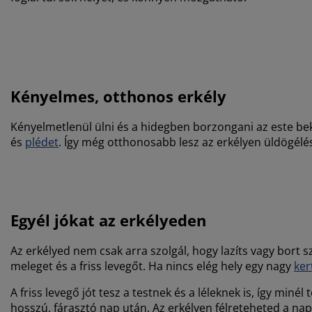
Kényelmes, otthonos erkély
Kényelmetlenül ülni és a hidegben borzongani az este be
és
plédet
. Így még otthonosabb lesz az erkélyen üldögélés
Egyél jókat az erkélyeden
Az erkélyed nem csak arra szolgál, hogy lazíts vagy bort
meleget és a friss levegőt. Ha nincs elég hely egy nagy
ker
A friss levegő jót tesz a testnek és a léleknek is, így miné
hosszú, fárasztó nap után. Az erkélyen félreteheted a n