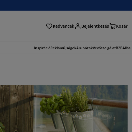
Kedvencek
Bejelentkezés
Kosár
és
Inspiráció
Reklámújságok
Áruházak
Vevőszolgálat
B2B
Állás