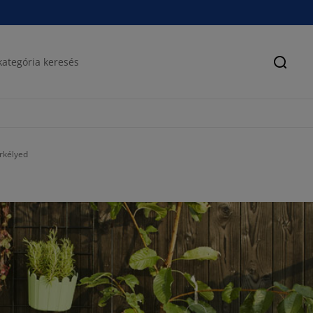
Keres
rkélyed