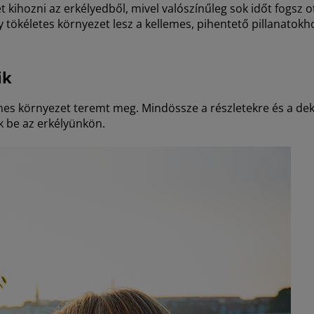
ihozni az erkélyedből, mivel valószínűleg sok időt fogsz ott
 tökéletes környezet lesz a kellemes, pihentető pillanatokh
ik
mes környezet teremt meg. Mindössze a részletekre és a deko
k be az erkélyünkön.