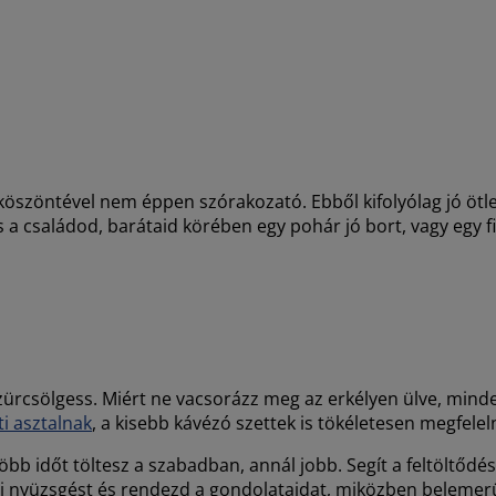
köszöntével nem éppen szórakozató. Ebből kifolyólag jó öt
 a családod, barátaid körében egy pohár jó bort, vagy egy f
 szürcsölgess. Miért ne vacsorázz meg az erkélyen ülve, min
ti asztalnak
, a kisebb kávézó szettek is tökéletesen megfelel
l több időt töltesz a szabadban, annál jobb. Segít a feltöltődé
api nyüzsgést és rendezd a gondolataidat, miközben beleme