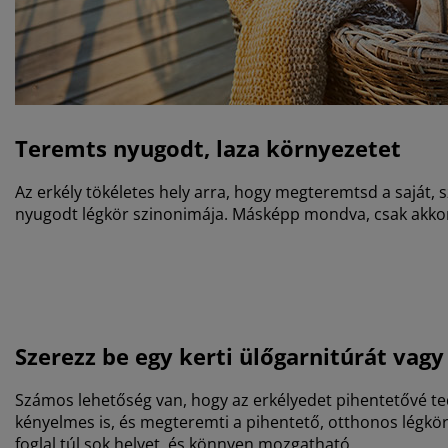
Teremts nyugodt, laza környezetet
Az erkély tökéletes hely arra, hogy megteremtsd a saját, 
nyugodt légkör szinonimája. Másképp mondva, csak akkor 
Szerezz be egy kerti ülőgarnitúrát vagy
Számos lehetőség van, hogy az erkélyedet pihentetővé te
kényelmes is, és megteremti a pihentető, otthonos légkör
foglal túl sok helyet, és könnyen mozgatható.