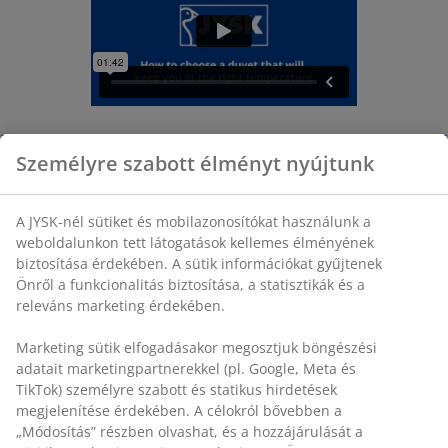
Személyre szabott élményt nyújtunk
Természetes paplanok: Töltőerő és hőmérséklet
Ha új, természetes vagy más néven natúr töltetű
A JYSK-nél sütiket és mobilazonosítókat használunk a
paplant keresel, akár hűvösen, akár melegen szeretnéd
weboldalunkon tett látogatások kellemes élményének
tartani magad, mindenképpen figyelj a töltőerejére.
biztosítása érdekében. A sütik információkat gyűjtenek
A töltőerő a természetes paplanokban található
Önről a funkcionalitás biztosítása, a statisztikák és a
pehely- és/vagy tolltöltet minőségét méri.
releváns marketing érdekében.
A magasabb töltőerő a jobb minőségű pehelytöltetet
jelzi, amely több levegőt zár magába, ezáltal jobban
Marketing sütik elfogadásakor megosztjuk böngészési
szigetel, így melegebb paplant eredményez
adatait marketingpartnerekkel (pl. Google, Meta és
. Ne feledd, hogy töltőerő értéket csak a természetes
TikTok) személyre szabott és statikus hirdetések
töltetű paplanok termékinformációjában találsz – a
megjelenítése érdekében. A célokról bővebben a
szintetikus töltet esetében a szigetelő erőt tudod
„Módosítás” részben olvashat, és a hozzájárulását a