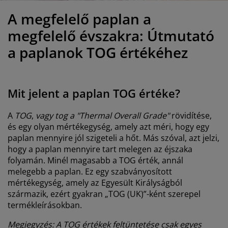
útorápolók és kiegészítők
ltéri világítás
epedők
gykeretek
lágítás
A megfelelő paplan a
emping
uhásszekrények
gyalapok
áztartás
megfelelő évszakra: Útmutató
a paplanok TOG értékéhez
álószoba bútorok
gyrácsok
yerekszoba
yerek matracok
osási kiegészítők
Mit jelent a paplan TOG értéke?
yerekágyak
A
TOG
,
vagy tog a "Thermal Overall Grade"
rövidítése,
és egy olyan mértékegység, amely azt méri, hogy egy
paplan mennyire jól szigeteli a hőt. Más szóval, azt jelzi,
hogy a paplan mennyire tart melegen az éjszaka
folyamán. Minél magasabb a TOG érték, annál
melegebb a paplan. Ez egy szabványosított
mértékegység, amely az Egyesült Királyságból
származik, ezért gyakran „TOG (UK)”-ként szerepel
termékleírásokban.
Megjegyzés: A TOG értékek feltüntetése csak egyes