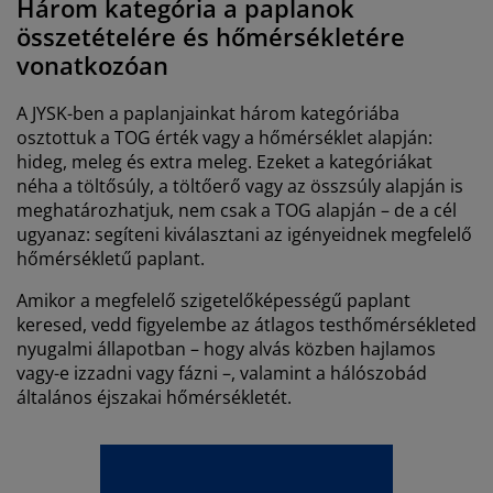
Három kategória a paplanok
összetételére és hőmérsékletére
vonatkozóan
A JYSK-ben a paplanjainkat három kategóriába
osztottuk a TOG érték vagy a hőmérséklet alapján:
hideg, meleg és extra meleg. Ezeket a kategóriákat
néha a töltősúly, a töltőerő vagy az összsúly alapján is
meghatározhatjuk, nem csak a TOG alapján – de a cél
ugyanaz: segíteni kiválasztani az igényeidnek megfelelő
hőmérsékletű paplant.
Amikor a megfelelő szigetelőképességű paplant
keresed, vedd figyelembe az átlagos testhőmérsékleted
nyugalmi állapotban – hogy alvás közben hajlamos
vagy-e izzadni vagy fázni –, valamint a hálószobád
általános éjszakai hőmérsékletét.