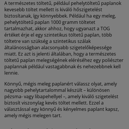
A természetes töltetű, például pehelytöltetű paplanok
kevesebb töltet mellett is kiváló hőszigetelést
biztosítanak, így könnyebbek. Például ha egy meleg,
pehelytöltetű paplan 1000 gramm töltetet
tartalmazhat, akkor ahhoz, hogy ugyanazt a TOG
értéket érje el egy szintetikus töltetű paplan, több
töltetre van szükség a szintetikus szálak
általánosságban alacsonyabb szigetelőképessége
miatt. Ez azt is jelenti általában, hogy a természetes
töltetű paplan melegségének eléréséhez egy poliészter
paplannak például vastagabbnak és nehezebbnek kell
lennie.
Könnyű, mégis meleg paplanért válassz olyat, amely
nagyobb pehelytartalommal készült – különösen
pézsma- vagy libapehellyel –, amely kiváló szigetelést
biztosít viszonylag kevés töltet mellett. Ezzel a
választással egy könnyű és kényelmes paplant kapsz,
amely mégis melegen tart.