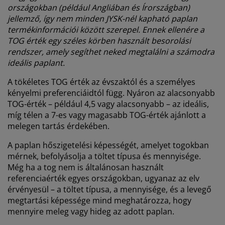
országokban (például Angliában és Írországban)
jellemző, így nem minden JYSK-nél kapható paplan
termékinformációi között szerepel. Ennek ellenére a
TOG érték egy széles körben használt besorolási
rendszer, amely segíthet neked megtalálni a számodra
ideális paplant.
A tökéletes TOG érték az évszaktól és a személyes
kényelmi preferenciáidtól függ. Nyáron az alacsonyabb
TOG-érték – például 4,5 vagy alacsonyabb – az ideális,
míg télen a 7-es vagy magasabb TOG-érték ajánlott a
melegen tartás érdekében.
A paplan hőszigetelési képességét, amelyet togokban
mérnek, befolyásolja a töltet típusa és mennyisége.
Még ha a tog nem is általánosan használt
referenciaérték egyes országokban, ugyanaz az elv
érvényesül – a töltet típusa, a mennyisége, és a levegő
megtartási képessége mind meghatározza, hogy
mennyire meleg vagy hideg az adott paplan.