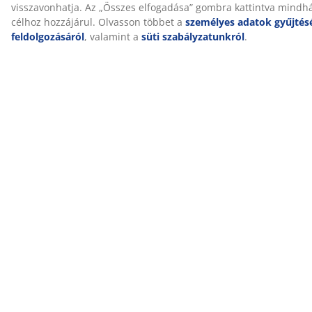
Ez a termék OEKO-TEX® STANDARD 100 tanúsítvánnyal
rendelkezik. Ez azt jelenti, hogy minden összetevőt
független OEKO-TEX® intézetek tesztelnek, és
megfelelnek a káros anyagokra vonatkozó szigorú
határértékeknek.
KRONBORG®
A dán KRONBORG® 1940-es évekbeli megalapítása óta
a szakértelemre és a minőségi kézműves munkára épít.
A skandináv márka a legmagasabb minőséget képviseli
a fürdőszobai textíliák, ágyneműk, paplanok és párnák
terén. A KRONBORG® kizárólag a JYSK-nél kapható.
10 év garancia
Minden GOLD paplanra legalább 10 év kiterjesztett
garanciát vállalunk, így biztos lehet benne, hogy a
választott paplanban biztos lehet.
Segítünk kiválasztani a megfelelő paplant
Ha többet szeretne megtudni arról, hogy melyik paplan
a megfelelő az Ön számára, olvassa el útmutatóinkat,