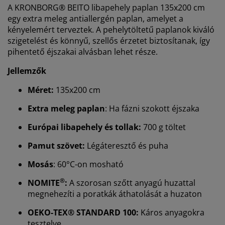
A KRONBORG® BEITO libapehely paplan 135x200 cm
egy extra meleg antiallergén paplan, amelyet a
kényelemért terveztek. A pehelytöltetű paplanok kiváló
szigetelést és könnyű, szellős érzetet biztosítanak, így
pihentető éjszakai alvásban lehet része.
Jellemzők
Méret:
135x200 cm
Extra meleg paplan
: Ha fázni szokott éjszaka
Európai libapehely és tollak:
700 g töltet
Pamut szövet:
Légáteresztő és puha
Mosás
:
60°C-on mosható
®
NOMITE
:
A
szorosan szőtt anyagú huzattal
megnehezíti a poratkák áthatolását a huzaton
OEKO-TEX® STANDARD 100:
Káros anyagokra
Személyre szabott élményt nyújtunk
tesztelve