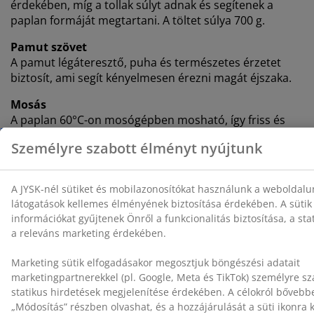
érdekében, míg a tollak súlyt adnak és segítenek a
paplan formáját megtartani. A töltet súlya 700 g.
Pamut szövet
A pamut légáteresztő, puha és természetes érzetet
biztosít, ami segít kényelmesen érezni magát éjszaka.
Mosás
A paplan 60°C-on mosógépben mosható, így friss és
tiszta marad. A 60°C-on vagy annál magasabb
hőmérsékleten történő mosás eltávolítja a
nemkívánatos poratkákat az anyagból. Természetes
töltet esetén használjon megfelelő, enzimmentes
mosószert.
®
NOMITE
A NOMITE® címkével ellátott paplanok és párnák
huzata különösen sűrű szövésű. Ez segít csökkenteni a
poratkák bejutását, és alkalmassá teszi a paplant
poratka-allergiában szenvedők számára.
OEKO-TEX® STANDARD 100