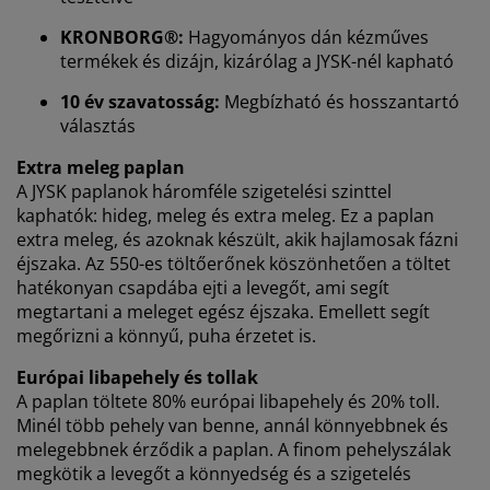
KRONBORG®:
Hagyományos dán kézműves
A JYSK-nél sütiket és mobilazonosítókat használunk a
termékek és dizájn, kizárólag a JYSK-nél kapható
weboldalunkon tett látogatások kellemes élményének
biztosítása érdekében. A sütik információkat gyűjtenek
10 év szavatosság:
Megbízható és hosszantartó
Önről a funkcionalitás biztosítása, a statisztikák és a
választás
releváns marketing érdekében.
Extra meleg paplan
A JYSK paplanok háromféle szigetelési szinttel
Marketing sütik elfogadásakor megosztjuk böngészési
kaphatók: hideg, meleg és extra meleg. Ez a paplan
adatait marketingpartnerekkel (pl. Google, Meta és
TikTok) személyre szabott és statikus hirdetések
extra meleg, és azoknak készült, akik hajlamosak fázni
megjelenítése érdekében. A célokról bővebben a
éjszaka. Az 550-es töltőerőnek köszönhetően a töltet
„Módosítás” részben olvashat, és a hozzájárulását a
hatékonyan csapdába ejti a levegőt, ami segít
süti ikonra kattintva visszavonhatja. Az „Összes
megtartani a meleget egész éjszaka. Emellett segít
elfogadása” gombra kattintva mindhárom célhoz
megőrizni a könnyű, puha érzetet is.
hozzájárul. Olvasson többet a
személyes adatok
gyűjtéséről és feldolgozásáról
, valamint a
süti
Európai libapehely és tollak
szabályzatunkról
.
A paplan töltete 80% európai libapehely és 20% toll.
Minél több pehely van benne, annál könnyebbnek és
melegebbnek érződik a paplan. A finom pehelyszálak
megkötik a levegőt a könnyedség és a szigetelés