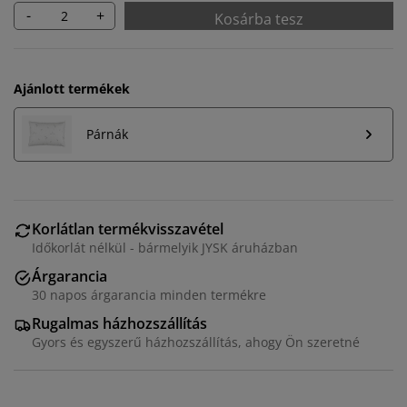
-
+
Kosárba tesz
Ajánlott termékek
Párnák
Korlátlan termékvisszavétel
Időkorlát nélkül - bármelyik JYSK áruházban
Árgarancia
30 napos árgarancia minden termékre
Rugalmas házhozszállítás
Gyors és egyszerű házhozszállítás, ahogy Ön szeretné