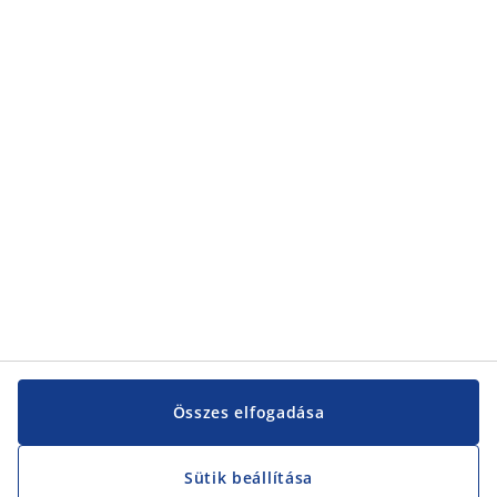
Kategóriák
Kategóriák
Vevőszolgálat
Vevőszolgálat
JYSK
JYSK
KÖZPONTI IRODA
JYSK követése