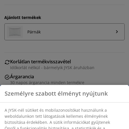
Ajánlott termékek
Párnák
Korlátlan termékvisszavétel
Időkorlát nélkül - bármelyik JYSK áruházban
Árgarancia
30 napos árgarancia minden termékre
Rugalmas házhozszállítás
Gyors és egyszerű házhozszállítás, ahogy Ön szeretné
Magas hőfokon mosható termopaplan 135x200 cm-es
méretben, amely 2 összevarrt paplanból áll. A két