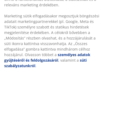
paplan közötti légréteg meleget biztosít és
megakadályozza a hidegsávok kialakulását. 2x600 g jól
szigetelő szilikonizált spirálbolyhos poliészter üreges
szál töltettel. Puha 100% poliészter mikroszálas
huzattal. Mosás: 95°C. Tárolótáskával.
SKU: 4116050
Részletes Adatok
Értékelések
(
449
)
Kiszállítás