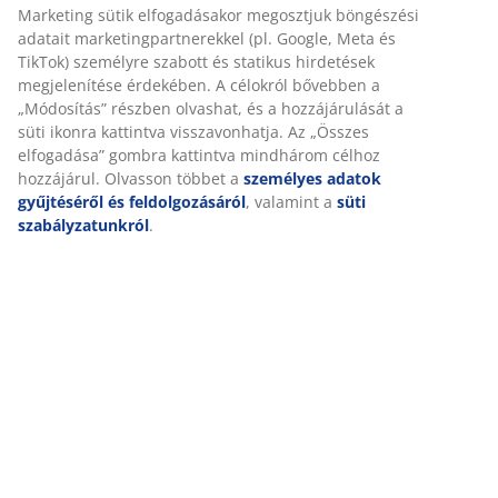
Marketing sütik elfogadásakor megosztjuk böngészési
SKU: 4015550
adatait marketingpartnerekkel (pl. Google, Meta és
TikTok) személyre szabott és statikus hirdetések
megjelenítése érdekében. A célokról bővebben a
„Módosítás” részben olvashat, és a hozzájárulását a
Részletes Adatok
süti ikonra kattintva visszavonhatja. Az „Összes
elfogadása” gombra kattintva mindhárom célhoz
hozzájárul. Olvasson többet a
személyes adatok
gyűjtéséről és feldolgozásáról
, valamint a
süti
Értékelések
szabályzatunkról
.
(
1011
)
Kiszállítás