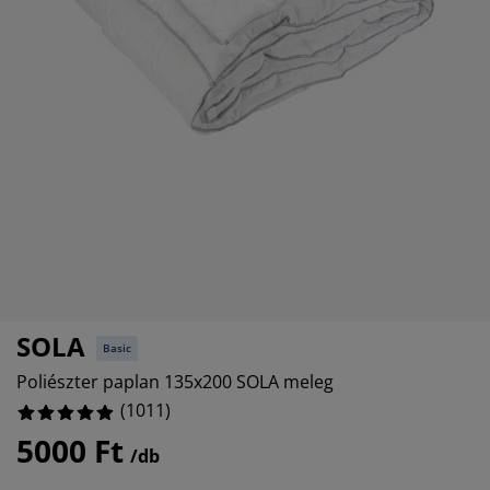
útorápolók és kiegészítők
ltéri világítás
epedők
gykeretek
lágítás
emping
uhásszekrények
gyalapok
áztartás
%
%
álószoba bútorok
gyrácsok
yerekszoba
%
yerek matracok
osási kiegészítők
yerekágyak
SOLA
Basic
Poliészter paplan 135x200 SOLA meleg
(
1011
)
5000 Ft
/db