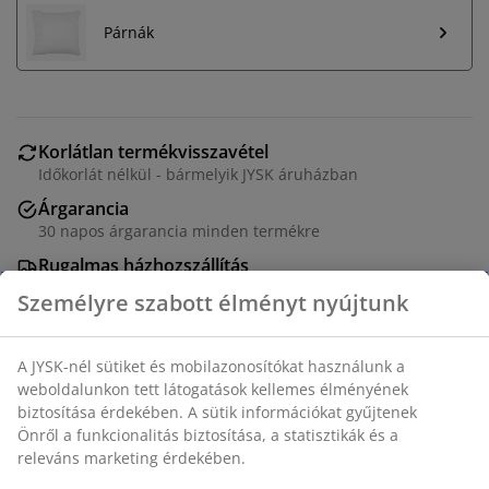
Párnák
Korlátlan termékvisszavétel
Időkorlát nélkül - bármelyik JYSK áruházban
Árgarancia
30 napos árgarancia minden termékre
Rugalmas házhozszállítás
Gyors és egyszerű házhozszállítás, ahogy Ön szeretné
Személyre szabott élményt nyújtunk
A JYSK-nél sütiket és mobilazonosítókat használunk a
Magas hőmérsékleten mosható paplan 135x200 cm-es
weboldalunkon tett látogatások kellemes élményének
méretben, 800 g könnyű, jól szigetelő szilikonizált
biztosítása érdekében. A sütik információkat gyűjtenek
spirálbolyhos poliészter üreges szál töltettel. Puha,
Önről a funkcionalitás biztosítása, a statisztikák és a
100% poliészter mikroszálas huzattal. Mosás: 95°C.
releváns marketing érdekében.