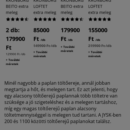
KRONBORG
KRONBORG
KRONBORG
KRONBORG
BEITO extra
LOFTET
BEITO extra
LOFTET
meleg
extra meleg
meleg
extra meleg
2 db:
85000
179900
155000
179900
Ft
Ft
Ft
/db
/db
/db
149900 Ft /db
219900 Ft /db
Ft
+ További
méretek
+ További
+ További
129900 Ft /db
méretek
méretek
+ További
méretek
Minél nagyobb a paplan töltőereje, annál jobban
megtartja a hőt, és melegen tart. Ez azt jelenti, hogy
egy alacsony töltőerejű paplannak több töltetre van
szüksége a jó szigeteléshez és a melegen tartáshoz,
míg egy magas töltőerejű paplan alacsony
töltetmennyiséggel is melegen tud tartani. A JYSK-ben
200 és 1100 közötti töltőerejű paplanokat találsz.