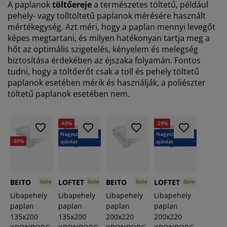
A paplanok
töltőereje
a természetes töltetű, például
pehely- vagy tolltöltetű paplanok mérésére használt
mértékegység. Azt méri, hogy a paplan mennyi levegőt
képes megtartani, és milyen hatékonyan tartja meg a
hőt az optimális szigetelés, kényelem és melegség
biztosítása érdekében az éjszaka folyamán. Fontos
tudni, hogy a töltőerőt csak a toll és pehely töltetű
paplanok esetében mérik és használják, a poliészter
töltetű paplanok esetében nem.
-43%
-29%
Nagyszerű
Nagyszerű
-30%
ajánlat
ajánlat
BEITO
LOFTET
BEITO
LOFTET
Gold
Gold
Gold
Gold
Libapehely
Libapehely
Libapehely
Libapehely
paplan
paplan
paplan
paplan
135x200
135x200
200x220
200x220