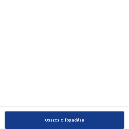
adatvédelmi nyilatkozatunkról
található.
Kategóriák
Kategóriák
Vevőszolgálat
Vevőszolgálat
JYSK
JYSK
KÖZPONTI IRODA
JYSK követése
Összes elfogadása