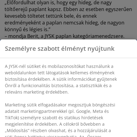
„Előfordulhat olyan is, hogy egy hideg, de nagy
töltőerejű paplant kapsz. Ebben az esetben egyszerűen
kevesebb töltetet tettünk bele, és ennek
eredményeként a paplan nemcsak hideg, de nagyon
könnyű és légies is.”
– mondja Berit, a JYSK paplan kategóriamenedzsere.
Mielőtt a természetes töltetű paplanok bekerülnének
Személyre szabott élményt nyújtunk
áruházainkba, és megvásárolhatók lennének, az adott
paplanmodell egy mintáját elküldjük
A JYSK-nél sütiket és mobilazonosítókat használunk a
laboratóriumunkba tesztelésre. Ez a véletlenszerű
weboldalunkon tett látogatások kellemes élményének
mintavizsgálat minden, a kínálatunkban található
biztosítása érdekében. A sütik információkat gyűjtenek
természetes paplanon megtörténik. A tesztelés
Önről a funkcionalitás biztosítása, a statisztikák és a
aprólékos, és a paplanminták megsemmisítésével jár,
releváns marketing érdekében.
de biztosítja a JYSK-ben található összes természetes
töltetű paplan következetesen magas minőségét és
Marketing sütik elfogadásakor megosztjuk böngészési
biztonságát.
adatait marketingpartnerekkel (pl. Google, Meta és
TikTok) személyre szabott és statikus hirdetések
Toll, pehely, töltőerő és szigetelés
megjelenítése érdekében. A célokról bővebben a
„Módosítás” részben olvashat, és a hozzájárulását a
süti ikonra kattintva visszavonhatja. Az „Összes