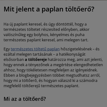
útorápolók és kiegészítők
ltéri világítás
epedők
gykeretek
lágítás
Mit jelent a paplan töltőerő?
emping
uhásszekrények
gyalapok
áztartás
Ha új paplant keresel, és úgy döntöttél, hogy a
álószoba bútorok
gyrácsok
yerekszoba
természetes töltetet részesíted előnyben, akkor
valószínűleg egy bolyhos, kényelmes és puha
yerek matracok
osási kiegészítők
természetes paplant keresel, ami melegen tart.
yerekágyak
Egy
természetes töltetű paplan
hőszigetelésének – és
ezáltal melegen tartásának – a hatékonyságát
elsősorban
a töltőereje
határozza meg, ami azt jelenti,
hogy ennek a tényezőnek a megértése elengedhetetlen
ahhoz, hogy tökéletesen megfeleljen az igényeidnek.
Ebben a blogbejegyzésben többet megtudhatsz arról,
hogy mi a töltőerő, és hogyan válaszd ki a számodra
megfelelő töltőerejű természetes paplant.
Mi az a töltőerő?