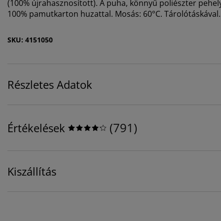
(100% újrahasznosított). A puha, könnyű poliészter pehel
100% pamutkarton huzattal. Mosás: 60°C. Tárolótáskával.
SKU: 4151050
Részletes Adatok
(
791
)
Értékelések
Kiszállítás