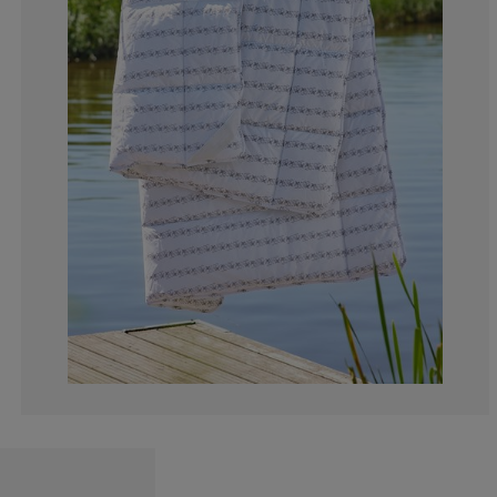
5.183312262958
4.930467762326
11.25158027812