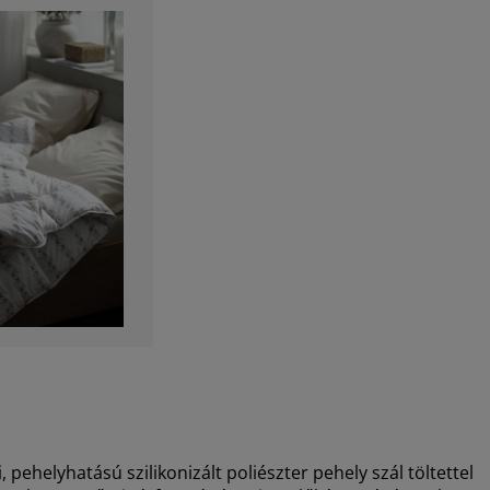
ehelyhatású szilikonizált poliészter pehely szál töltettel