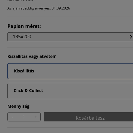
281%
Az ajánlat eddig érvényes: 01.09.2026
1695%
Paplan méret
:
895%
135x200
Kiszállítás vagy átvétel?
Kiszállítás
Click & Collect
Mennyiség
-
+
Kosárba tesz