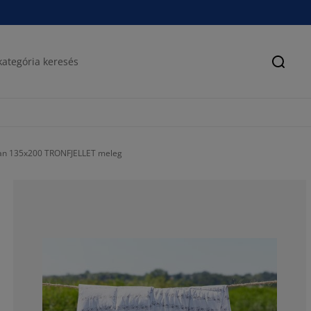
Keres
lan 135x200 TRONFJELLET meleg
68.52085967130
10.11378002528