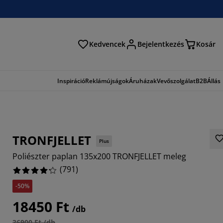
Kedvencek
Bejelentkezés
Kosár
és
Inspiráció
Reklámújságok
Áruházak
Vevőszolgálat
B2B
Állás
TRONFJELLET
Plus
Poliészter paplan 135x200 TRONFJELLET meleg
(
791
)
-50%
215%
18450 Ft
/db
445%
36900 Ft /db