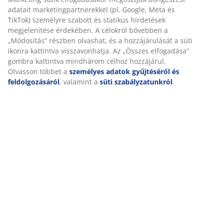
TikTok) személyre szabott és statikus hirdetések
megjelenítése érdekében. A célokról bővebben a
Értékelések
„Módosítás” részben olvashat, és a hozzájárulását a
(
352
)
süti ikonra kattintva visszavonhatja. Az „Összes
elfogadása” gombra kattintva mindhárom célhoz
hozzájárul. Olvasson többet a
személyes adatok
gyűjtéséről és feldolgozásáról
, valamint a
süti
Kiszállítás
szabályzatunkról
.