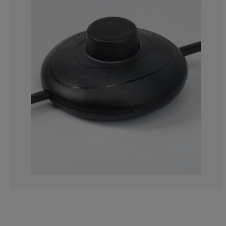
3.431372549019
0.980392156862
2.941176470588