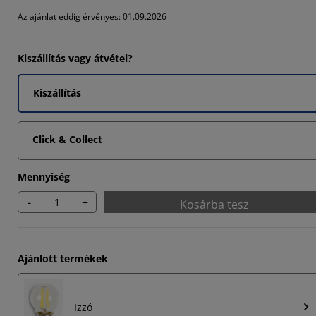
608%
Az ajánlat eddig érvényes: 01.09.2026
7451%
Kiszállítás vagy átvétel?
235%
Kiszállítás
Click & Collect
Mennyiség
-
+
Kosárba tesz
Ajánlott termékek
Izzó