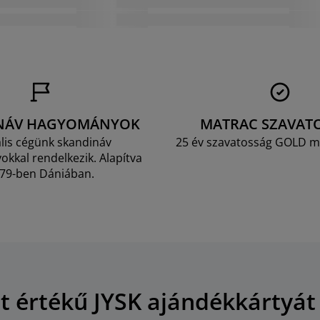
NÁV HAGYOMÁNYOK
MATRAC SZAVAT
lis cégünk skandináv
25 év szavatosság GOLD m
kkal rendelkezik. Alapítva
79-ben Dániában.
Ft értékű JYSK ajándékkártyát