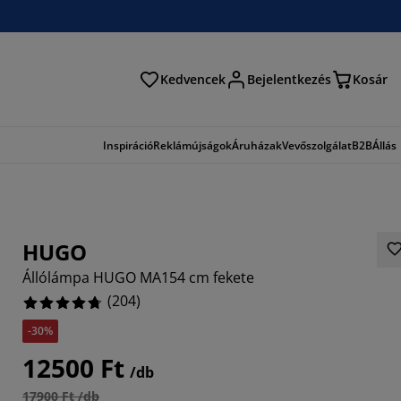
Kedvencek
Bejelentkezés
Kosár
és
Inspiráció
Reklámújságok
Áruházak
Vevőszolgálat
B2B
Állás
HUGO
Állólámpa HUGO MA154 cm fekete
(
204
)
-30%
373%
12500 Ft
/db
5685%
17900 Ft /db