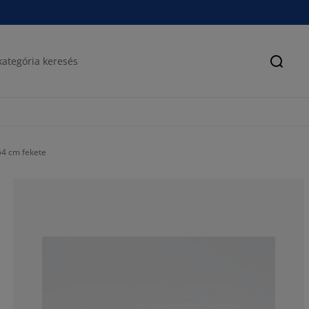
Keres
4 cm fekete
79.90196078431
12.74509803921