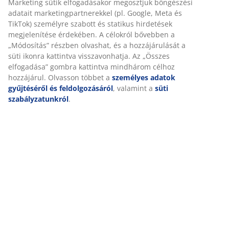
Részletes Adatok
Értékelések
(
42
)
Kiszállítás