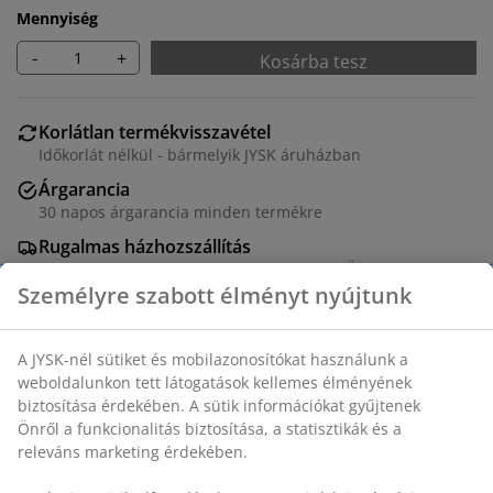
Mennyiség
-
+
Kosárba tesz
Korlátlan termékvisszavétel
Időkorlát nélkül - bármelyik JYSK áruházban
Árgarancia
30 napos árgarancia minden termékre
Rugalmas házhozszállítás
Gyors és egyszerű házhozszállítás, ahogy Ön szeretné
Fekete képkeret 10x15 cm-es méretben MDF-ből,
könnyű műanyag előlappal. Lábtartóval.
SKU: 4912913