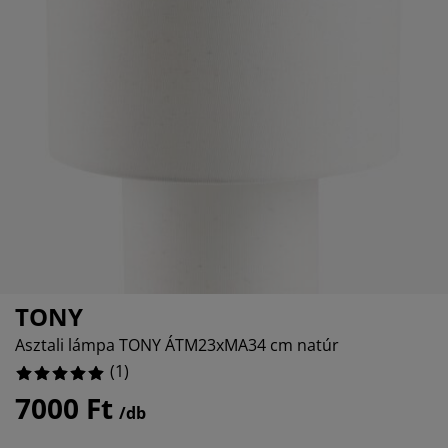
torápolók és kiegészítők
ltéri világítás
0%
pedők
ykeretek
lágítás
0%
mping
hásszekrények
yalapok
ztartás
0%
lószoba bútorok
yrácsok
erekszoba
0%
erek matracok
sási kiegészítők
erekágyak
TONY
Asztali lámpa TONY ÁTM23xMA34 cm natúr
(
1
)
7000 Ft
/db