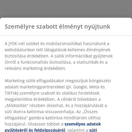
Korlátlan termékvisszavétel
Időkorlát nélkül - bármelyik JYSK áruházban
Árgarancia
30 napos árgarancia minden termékre
Rugalmas házhozszállítás
Gyors és egyszerű házhozszállítás, ahogy Ön szeretné
Műanyag, acél. ÁTM23 x MA34 cm
SKU: 4912949
Összeszerelési útmutató