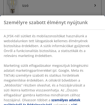
Izzó
Személyre szabott élményt nyújtunk
Korlátlan termékvisszavétel
A JYSK-nél sütiket és mobilazonosítókat használunk a
Időkorlát nélkül - bármelyik JYSK áruházban
weboldalunkon tett látogatások kellemes élményének
biztosítása érdekében. A sütik információkat gyűjtenek
Árgarancia
Önről a funkcionalitás biztosítása, a statisztikák és a
30 napos árgarancia minden termékre
releváns marketing érdekében.
Rugalmas házhozszállítás
Gyors és egyszerű házhozszállítás, ahogy Ön szeretné
Marketing sütik elfogadásakor megosztjuk böngészési
adatait marketingpartnerekkel (pl. Google, Meta és
TikTok) személyre szabott és statikus hirdetések
megjelenítése érdekében. A célokról bővebben a
SKU: 4912939
„Módosítás” részben olvashat, és a hozzájárulását a
süti ikonra kattintva visszavonhatja. Az „Összes
Összeszerelési útmutató
elfogadása” gombra kattintva mindhárom célhoz
hozzájárul. Olvasson többet a
személyes adatok
gyűjtéséről és feldolgozásáról
, valamint a
süti