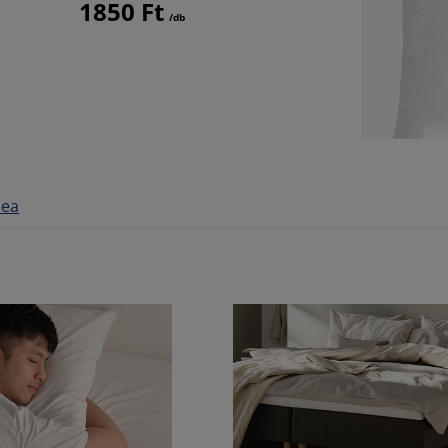
1850 Ft
/db
mea
MINDIG ALACSONY ÁR