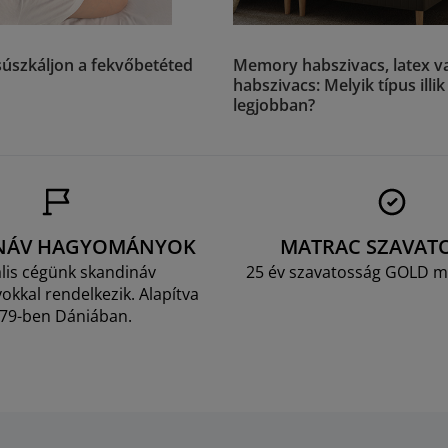
úszkáljon a fekvőbetéted
Memory habszivacs, latex v
habszivacs: Melyik típus illi
legjobban?
NÁV HAGYOMÁNYOK
MATRAC SZAVAT
lis cégünk skandináv
25 év szavatosság GOLD m
kkal rendelkezik. Alapítva
79-ben Dániában.