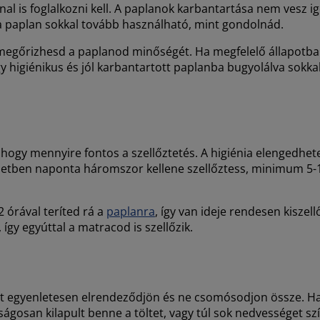
l is foglalkozni kell. A paplanok karbantartása nem vesz ig
 a paplan sokkal tovább használható, mint gondolnád.
egőrizhesd a paplanod minőségét. Ha megfelelő állapotban 
gy higiénikus és jól karbantartott paplanba bugyolálva sok
t, hogy mennyire fontos a szellőztetés. A higiénia elengedhe
s esetben naponta háromszor kellene szellőztess, minimum 5-1
2 órával teríted rá a
paplanra
, így van ideje rendesen kiszell
így egyúttal a matracod is szellőzik.
tet egyenletesen elrendeződjön és ne csomósodjon össze. H
ágosan kilapult benne a töltet, vagy túl sok nedvességet s