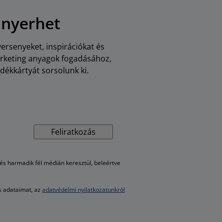
 nyerhet
versenyeket, inspirációkat és
arketing anyagok fogadásához,
dékkártyát sorsolunk ki.
Feliratkozás
s harmadik fél médián keresztül, beleértve
es adataimat, az
adatvédelmi nyilatkozatunkról