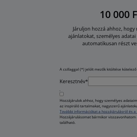
10 000 
Járuljon hozzá ahhoz, hogy m
ajánlatokat, személyes adata
automatikusan részt ves
A csillaggal (*) jelölt mezők kitöltése kötelező
Keresztnév*
Hozzájárulok ahhoz, hogy személyes adataim 
az inspiráló tartalmakat, nagyszerű ajánlato
További információkat a hozzájárulásról és a 
Hozzájárulásomat bármikor visszavonhatom
található.