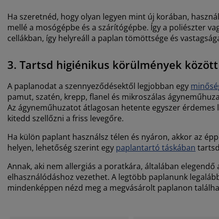
Ha szeretnéd, hogy olyan legyen mint új korában, haszná
mellé a mosógépbe és a szárítógépbe. Így a poliészter vagy
cellákban, így helyreáll a paplan tömöttsége és vastagsága
3. Tartsd higiénikus körülmények közöt
A paplanodat a szennyeződésektől legjobban egy
minőség
pamut, szatén, krepp, flanel és mikroszálas ágyneműhuza
Az ágyneműhuzatot átlagosan hetente egyszer érdemes lec
kitedd szellőzni a friss levegőre.
Ha külön paplant használsz télen és nyáron, akkor az éppe
helyen, lehetőség szerint egy
paplantartó táskában
tartsd
Annak, aki nem allergiás a poratkára, általában elegendő 
elhasználódáshoz vezethet. A legtöbb paplanunk legaláb
mindenképpen nézd meg a megvásárolt paplanon találhat