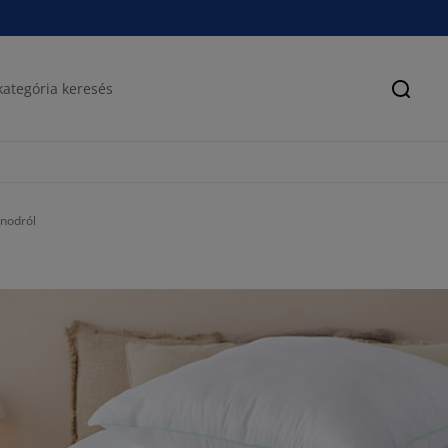
Keres
nodról