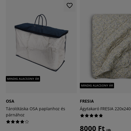
MINDIG ALACSONY ÁR
MINDIG ALACSONY ÁR
OSA
FRESIA
Tárolótáska OSA paplanhoz és
Ágytakaró FRESIA 220x240
párnához
8000 Ft
/db