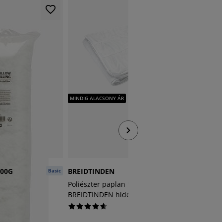
MINDIG A
MINDIG ALACSONY ÁR
300G
BREIDTINDEN
STORFJE
Basic
Basic
Poliészter paplan 135x200
Poliészt
BREIDTINDEN hideg
STORFJE