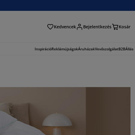
Kedvencek
Bejelentkezés
Kosár
és
Inspiráció
Reklámújságok
Áruházak
Vevőszolgálat
B2B
Állás