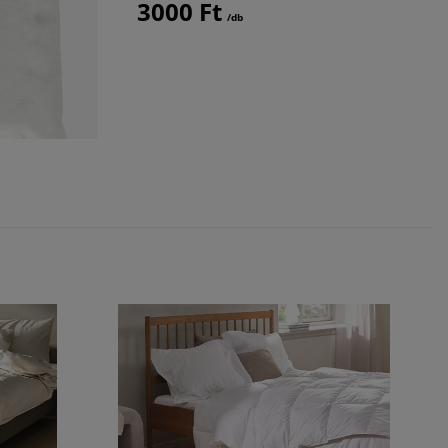
3000 Ft
4750
/db
+ További 