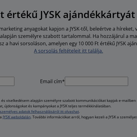
Ft értékű JYSK ajándékkártyát
arketing anyagokat kapjon a JYSK-től, beleértve a híreket, 
i alapján személyre szabott tartalommal. Ha hozzájárul a m
z a havi sorsoláson, amelyen egy 10 000 Ft értékű JYSK aján
A sorsolás feltételeit itt találja.
Email cím*
és viselkedésem alapján személyre szabott kommunikációkat kapjak e-mailben é
kat, újdonságokat és kampányokat a JYSK teljes termékkínálatában.
személyes adatok felhasználásáról itt olvashat
.
 a
JYSK weboldalán
. További információkat arról, hogyan kezeli a JYSK a személy