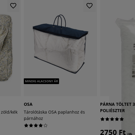
MINDIG ALACSONY ÁR
OSA
PÁRNA TÖLTET 
POLIÉSZTER
 zöld/kék
Tárolótáska OSA paplanhoz és
párnához
2750 Ft
/db