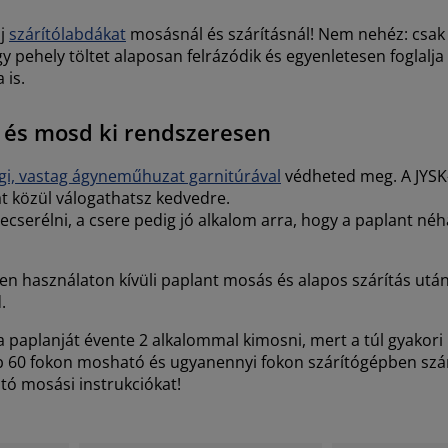
lj
szárítólabdákat
mosásnál és szárításnál! Nem nehéz: csak 
 pehely töltet alaposan felrázódik és egyenletesen foglalja 
 is.
t és mosd ki rendszeresen
i, vastag ágyneműhuzat garnitúrával
védheted meg. A JYSK-
t közül válogathatsz kedvedre.
serélni, a csere pedig jó alkalom arra, hogy a paplant né
n használaton kívüli paplant mosás és alapos szárítás után 
.
a paplanját évente 2 alkalommal kimosni, mert a túl gyakori
b 60 fokon mosható és ugyanennyi fokon szárítógépben szár
ó mosási instrukciókat!