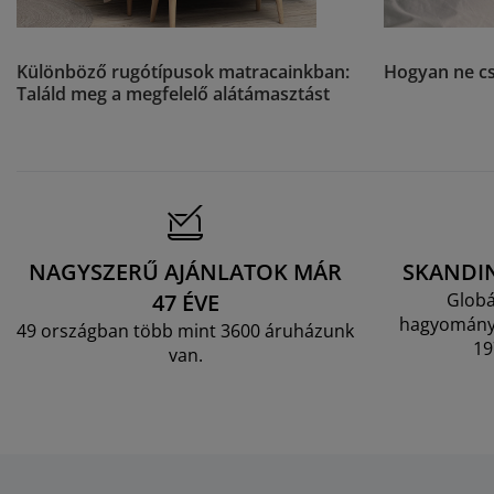
Különböző rugótípusok matracainkban:
Hogyan ne cs
Találd meg a megfelelő alátámasztást
NAGYSZERŰ AJÁNLATOK MÁR
SKANDI
47 ÉVE
Globá
hagyományo
49 országban több mint 3600 áruházunk
19
van.