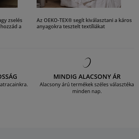
agy zselés
Az OEKO-TEX® segít kiválasztani a káros
k hozzád a
anyagokra tesztelt textíliákat
OSSÁG
MINDIG ALACSONY ÁR
atracainkra.
Alacsony árú termékek széles választéka
minden nap.