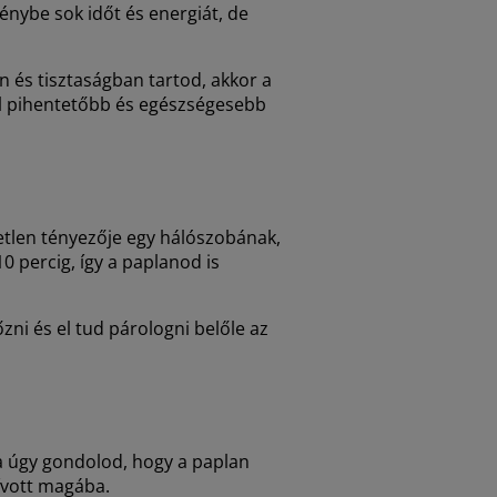
énybe sok időt és energiát, de
és tisztaságban tartod, akkor a
kal pihentetőbb és egészségesebb
tetlen tényezője egy hálószobának,
0 percig, így a paplanod is
őzni és el tud párologni belőle az
a úgy gondolod, hogy a paplan
zívott magába.