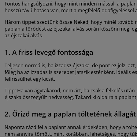
Fontos hangsúlyozni, hogy mint minden mással, a paplanna
hosszú távú hatása van, mert a megfelelő odafigyeléssel
Három tippet szedtünk össze Neked, hogy minél tovább m
paplan a törődést az éjszakai alvás során köszöni meg: e
az éjszakai alvás.
1. A friss levegő fontossága
Teljesen normális, ha izzadsz éjszaka, de pont ez jelzi az
főleg ha az izzadás is szerepet játszik esténként. Ideáli
felfrissülhet egy kicsit.
Tipp: Ha van ágytakaród, nem árt, ha csak a felkelés után 
éjszaka összegyűlt nedvesség. Takard ki oldalra a paplant, 
2. Őrizd meg a paplan töltetének állagát
Naponta rázd fel a paplant annak érdekében, hogy a töl
nem annyira tömött, mint korábban, lehetséges, hogy túls