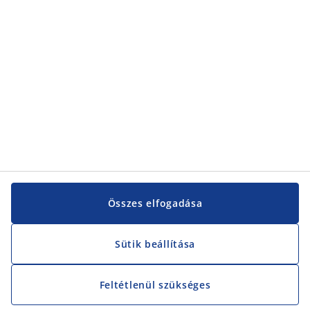
Vevőszolgálat
Vevőszolgálat
JYSK
JYSK
KÖZPONTI IRODA
JYSK követése