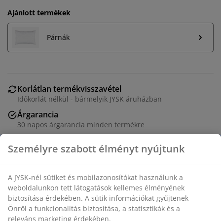
Ajánlott termékek
Párnák
Korlátlan termékvisszavétel
Időkorlát nélkül - bármelyik JYSK áruházban
Árgarancia
30 napos árgarancia minden termékre
Rugalmas házhozszállítás
Gyors és egyszerű házhozszállítás, ahogy Ön szeretné
Magas hőmérsékleten mosható paplan 135x200 cm-es
méretben, 800 g jól szigetelő, újrahasznosított
szilikonizált spirálbolyhos üreges poliészter szál