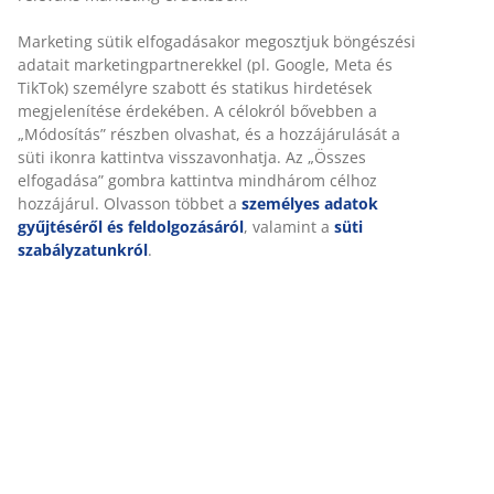
töltettel. Puha, 100% poliészter mikroszálas huzattal.
Mosás: 95°C.
SKU: 4055750
Részletes Adatok
Személyre szabott élményt nyújtunk
Értékelések
A JYSK-nél sütiket és mobilazonosítókat használunk a weboldal
(
30
)
tett látogatások kellemes élményének biztosítása érdekében. A s
információkat gyűjtenek Önről a funkcionalitás biztosítása, a
statisztikák és a releváns marketing érdekében.
Kiszállítás
Marketing sütik elfogadásakor megosztjuk böngészési adatait
marketingpartnerekkel (pl. Google, Meta és TikTok) személyre sz
és statikus hirdetések megjelenítése érdekében. A célokról bőv
a „Módosítás” részben olvashat, és a hozzájárulását a süti ikonr