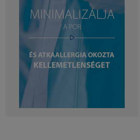
3.57142857142
3.57142857142
1.785714285714