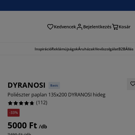
Kedvencek
Bejelentkezés
Kosár
és
Inspiráció
Reklámújságok
Áruházak
Vevőszolgálat
B2B
Állás
DYRANOSI
Basic
Poliészter paplan 135x200 DYRANOSI hideg
(
112
)
-33%
1429%
5000 Ft
/db
4286%
7490 Ft /db