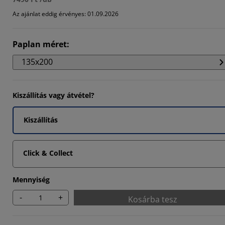
8571%
Az ajánlat eddig érvényes: 01.09.2026
8571%
Paplan méret
:
2856%
135x200
Kiszállítás vagy átvétel?
Kiszállítás
Click & Collect
Mennyiség
-
+
Kosárba tesz