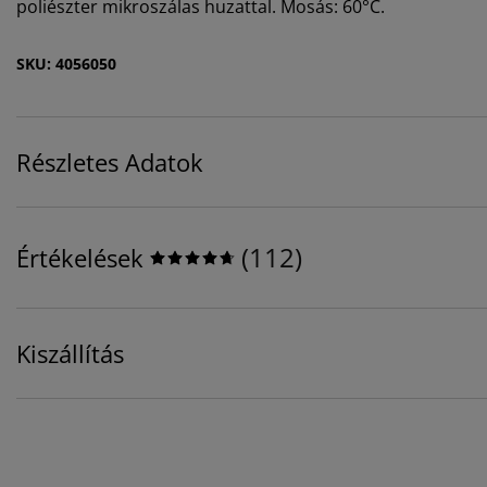
poliészter mikroszálas huzattal. Mosás: 60°C.
SKU: 4056050
Részletes Adatok
(
112
)
Értékelések
Kiszállítás