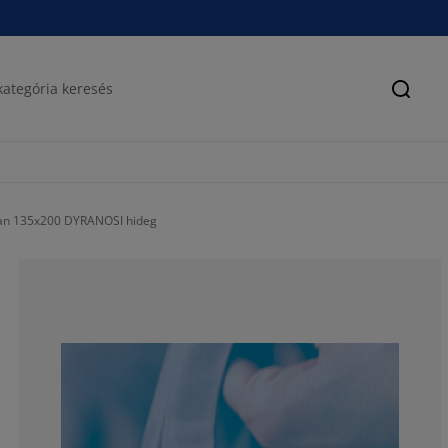
Keres
lan 135x200 DYRANOSI hideg
83.0357142857
8.03571428571