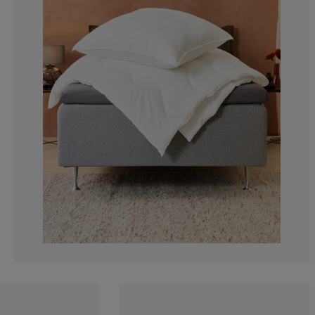
3.36134453781
1.68067226890
2.521008403361