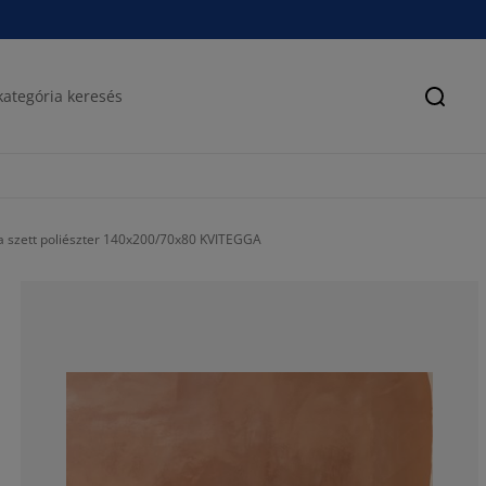
Keres
a szett poliészter 140x200/70x80 KVITEGGA
76.4705882352
15.96638655462