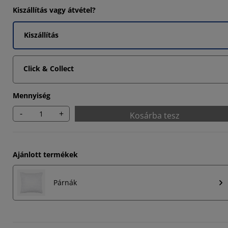
Kiszállítás vagy átvétel?
5126%
7563%
Kiszállítás
3445%
Click & Collect
Mennyiség
-
+
Kosárba tesz
Ajánlott termékek
Párnák