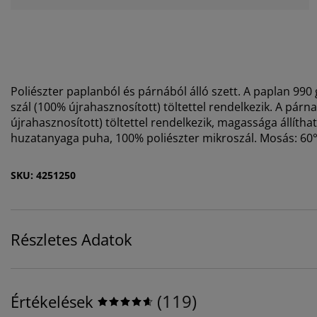
Poliészter paplanból és párnából álló szett. A paplan 990 g
szál (100% újrahasznosított) töltettel rendelkezik. A párna
újrahasznosított) töltettel rendelkezik, magassága állíthat
huzatanyaga puha, 100% poliészter mikroszál. Mosás: 60°
SKU: 4251250
Részletes Adatok
(
119
)
Értékelések