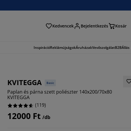
Kedvencek
Bejelentkezés
Kosár
és
Inspiráció
Reklámújságok
Áruházak
Vevőszolgálat
B2B
Állás
KVITEGGA
Basic
Paplan és párna szett poliészter 140x200/70x80
KVITEGGA
(
119
)
12000 Ft
9412%
/db
1847%