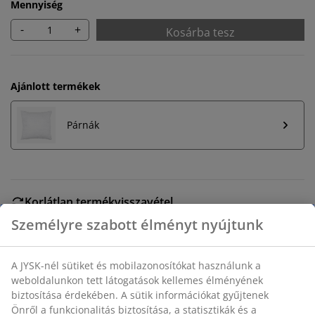
Mennyiség
-
+
Kosárba tesz
Ajánlott termékek
Párnák
Korlátlan termékvisszavétel
Időkorlát nélkül - bármelyik JYSK áruházban
Árgarancia
30 napos árgarancia minden termékre
Rugalmas házhozszállítás
Gyors és egyszerű házhozszállítás, ahogy Ön szeretné