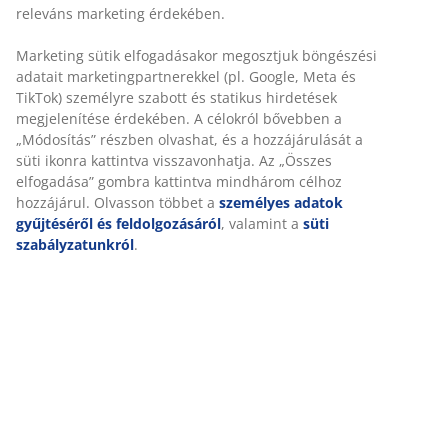
850 g szilikonizált spirálbolyhos poliészter üreges szál
töltettel (100% újrahasznosított). Puha 100% poliészter
mikroszálas huzattal. Mosás: 40°C. 200x220 cm
SKU: 4057285
Részletes Adatok
Értékelések
(
254
)
Kiszállítás