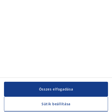
Kategóriák
Kategóriák
Vevőszolgálat
Vevőszolgálat
JYSK
JYSK
KÖZPONTI IRODA
JYSK követése