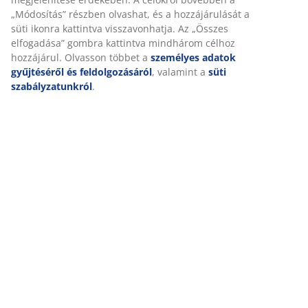
Személyre szabott élményt nyújtunk
A JYSK-nél sütiket és mobilazonosítókat használunk a weboldalu
látogatások kellemes élményének biztosítása érdekében. A sütik
információkat gyűjtenek Önről a funkcionalitás biztosítása, a stat
a releváns marketing érdekében.
Marketing sütik elfogadásakor megosztjuk böngészési adatait
marketingpartnerekkel (pl. Google, Meta és TikTok) személyre sz
statikus hirdetések megjelenítése érdekében. A célokról bővebb
„Módosítás” részben olvashat, és a hozzájárulását a süti ikonra k