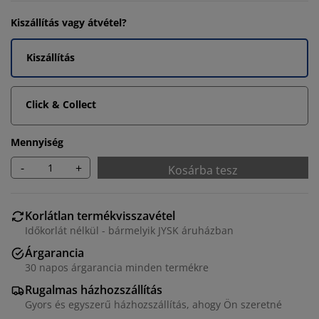
Kiszállítás vagy átvétel?
Kiszállítás
Click & Collect
Mennyiség
-
+
Kosárba tesz
Korlátlan termékvisszavétel
Időkorlát nélkül - bármelyik JYSK áruházban
Árgarancia
30 napos árgarancia minden termékre
Rugalmas házhozszállítás
Gyors és egyszerű házhozszállítás, ahogy Ön szeretné