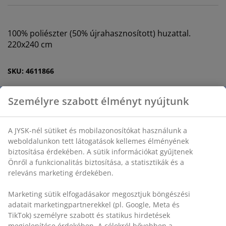
100% poliészter (50% újrahasznosított) huzattal.
220x240 cm
SKU: 4611866
Részletes Adatok
Értékelések
(
86
)
Kiszállítás