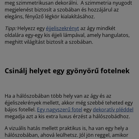
meg szimmetrikusan dekorálni. A szimmetria nyugodt
megjelenést biztosít a szobában és hozzájárul az
elegáns, fényűző légkör kialakításához.
Tipp:
Helyezz egy
éjjeliszekrényt
az ágy mindkét
oldalára egy-egy kis éjjeli lámpával, amely hangulatos,
meghitt világítást biztosít a szobában.
Csinálj helyet egy gyönyörű fotelnek
Ha a hálószobában több hely van az ágy és az
éjjeliszekrények mellett, akkor még szebbé teheted egy
bájos fotellel.
Egy nagyszerű fotel
egy
dekoratív pléddel
megadja azt a kis extra luxus érzést a hálószobádhoz.
A vizuális hatás mellett praktikus is, ha van egy hely a
hálószobában, ahová leülhetsz. Jól jön reggel, amikor