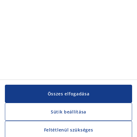
Vevőszolgálat
Vevőszolgálat
JYSK
JYSK
KÖZPONTI IRODA
JYSK követése
Összes elfogadása
Sütik beállítása
Feltétlenül szükséges