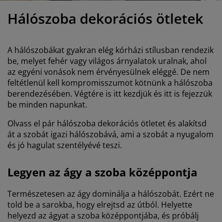
útorápolók és kiegészítők
ltéri világítás
epedők
gykeretek
lágítás
Hálószoba dekorációs ötletek
emping
uhásszekrények
gyalapok
áztartás
A hálószobákat gyakran elég kórházi stílusban rendezik
álószoba bútorok
gyrácsok
yerekszoba
be, melyet fehér vagy világos árnyalatok uralnak, ahol
az egyéni vonások nem érvényesülnek eléggé. De nem
yerek matracok
osási kiegészítők
feltétlenül kell kompromisszumot kötnünk a hálószoba
berendezésében. Végtére is itt kezdjük és itt is fejezzük
yerekágyak
be minden napunkat.
Olvass el pár hálószoba dekorációs ötletet és alakítsd
át a szobát igazi hálószobává, ami a szobát a nyugalom
és jó hagulat szentélyévé teszi.
Legyen az ágy a szoba középpontja
Természetesen az ágy dominálja a hálószobát. Ezért ne
told be a sarokba, hogy elrejtsd az útból. Helyette
helyezd az ágyat a szoba középpontjába, és próbálj