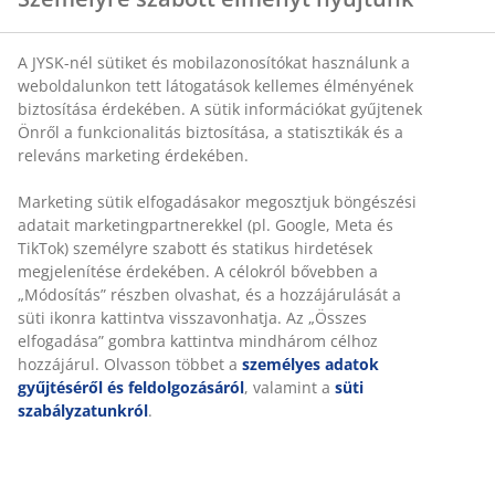
A JYSK-nél sütiket és mobilazonosítókat használunk a
weboldalunkon tett látogatások kellemes élményének
biztosítása érdekében. A sütik információkat gyűjtenek
Önről a funkcionalitás biztosítása, a statisztikák és a
releváns marketing érdekében.
Marketing sütik elfogadásakor megosztjuk böngészési
adatait marketingpartnerekkel (pl. Google, Meta és
TikTok) személyre szabott és statikus hirdetések
megjelenítése érdekében. A célokról bővebben a
Paplan kiválasztása: a kényelem és az allergia is
„Módosítás” részben olvashat, és a hozzájárulását a
egyaránt fontos tényezők
süti ikonra kattintva visszavonhatja. Az „Összes
elfogadása” gombra kattintva mindhárom célhoz
A tökéletes paplan megtalálásához fontos, hogy több
hozzájárul. Olvasson többet a
személyes adatok
irányból is vizsgáld a helyzetet.
gyűjtéséről és feldolgozásáról
, valamint a
süti
További információk
szabályzatunkról
.