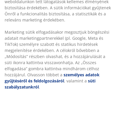
weboldalunkon tett látogatások kellemes élményének
rózsaszín, sötétkék és homok árnyalatokban kapható.
biztosítása érdekében. A sütik információkat gyűjtenek
Önről a funkcionalitás biztosítása, a statisztikák és a
releváns marketing érdekében.
Marketing sütik elfogadásakor megosztjuk böngészési
adatait marketingpartnerekkel (pl. Google, Meta és
TikTok) személyre szabott és statikus hirdetések
megjelenítése érdekében. A célokról bővebben a
-24%
-24%
-24%
-24%
-24%
„Módosítás” részben olvashat, és a hozzájárulását a
NORA
NORA
NORA
NORA
NORA
Gold
Gold
Gold
Gold
süti ikonra kattintva visszavonhatja. Az „Összes
elfogadása” gombra kattintva mindhárom célhoz
Törölköző
Törölköző
Vendégtörölköző
Vendégtörölköző
Vendég
hozzájárul. Olvasson többet a
személyes adatok
NORA
NORA
NORA 40x60
NORA 40x60
NORA 4
gyűjtéséről és feldolgozásáról
, valamint a
süti
50x100
50x100
fehér
homokszínű
rózsasz
szabályzatunkról
.
homok
rózsaszín
2 db:
2 db:
2 db:
2 db:
2 db:
3000 Ft
3000 Ft
3000 
6000 Ft
6000 Ft
1990 Ft /db
1990 Ft /db
1990 Ft /
+
3
+
3
3990 Ft /db
3990 Ft /db
+
3
+
3
+ További
+ További
+ További