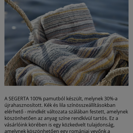
A SEGERTA 100% pamutból készült, melynek 30%-a
újrahasznosított. Kék és lila színösszeállításokban
elérhető - mindkét változata szálában festett, amelynek
köszönhetően az anyag színe rendkívül tartós. Ez a
vásárlóink körében is egy közkedvelt tulajdonság,
amelynek köszönhetően egy romániai vevőnk a