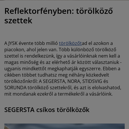
útorápolók és kiegészítők
ltéri világítás
epedők
gykeretek
lágítás
Reflektorfényben: törölköző
emping
uhásszekrények
gyalapok
áztartás
szettek
álószoba bútorok
gyrácsok
yerekszoba
A JYSK évente több millió
törölközőt
ad el azokon a
yerek matracok
osási kiegészítők
piacokon, ahol jelen van. Több különböző törölköző
szettel is rendelkezünk, így a vásárlóinknak nem kell a
yerekágyak
magas minőség és az elérhető ár között választaniuk -
ugyanis mindkettőt megkaphatják egyszerre. Ebben a
cikkben többet tudhatsz meg néhány közkedvelt
törölközőnkről: A SEGERSTA, NORA, STIDSVIG és
SORUNDA törölköző szettekről, és azt is elolvashatod,
mit mondanak ezekről a termékekről a vásárlóink.
SEGERSTA csíkos törölközők