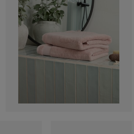
1.724137931034
0%
0%