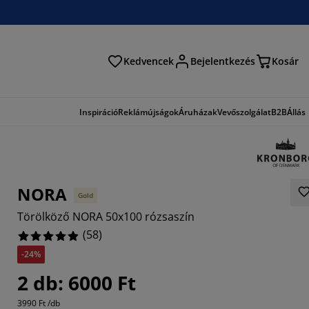
Kedvencek
Bejelentkezés
Kosár
és
Inspiráció
Reklámújságok
Áruházak
Vevőszolgálat
B2B
Állás
NORA
Gold
Törölköző NORA 50x100 rózsaszín
(
58
)
-24%
2759%
2 db: 6000 Ft
7931%
3990 Ft /db