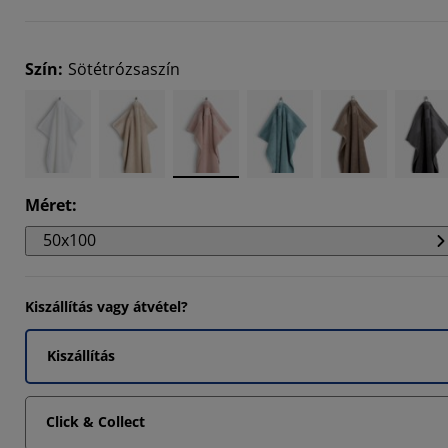
4827%
Szín
:
Sötétrózsaszín
Méret
:
50x100
Kiszállítás vagy átvétel?
Kiszállítás
Click & Collect