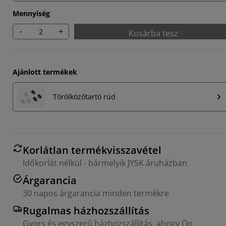
Mennyiség
-
+
Kosárba tesz
Ajánlott termékek
Törölközőtartó rúd
Korlátlan termékvisszavétel
Időkorlát nélkül - bármelyik JYSK áruházban
Árgarancia
30 napos árgarancia minden termékre
Rugalmas házhozszállítás
Gyors és egyszerű házhozszállítás, ahogy Ön