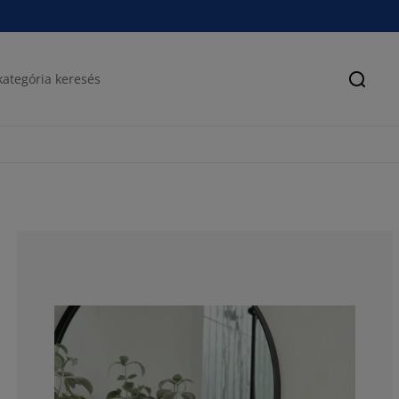
Keres
91.3793103448
6.89655172413