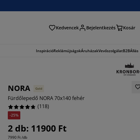
Kedvencek
Bejelentkezés
Kosár
és
Inspiráció
Reklámújságok
Áruházak
Vevőszolgálat
B2B
Állás
NORA
Gold
Fürdőlepedő NORA 70x140 fehér
(
118
)
-25%
898%
2 db: 11900 Ft
509%
7990 Ft /db