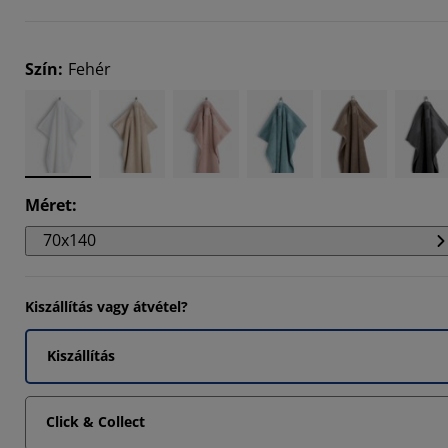
576%
644%
Szín
:
Fehér
288%
Méret
:
70x140
Kiszállítás vagy átvétel?
Kiszállítás
Click & Collect