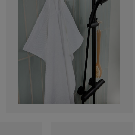
3.389830508474
0.847457627118
1.694915254237