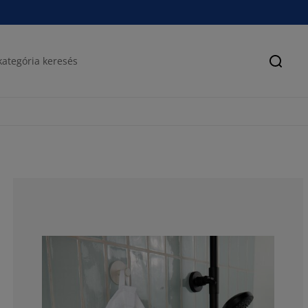
Keres
88.13559322033
5.932203389830