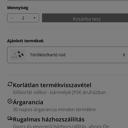
Mennyiség
-
+
Kosárba tesz
Ajánlott termékek
Törölközőtartó rúd
Korlátlan termékvisszavétel
Időkorlát nélkül - bármelyik JYSK áruházban
Árgarancia
30 napos árgarancia minden termékre
Rugalmas házhozszállítás
Gyors és egyszerű házhozszállítás, ahogy Ön