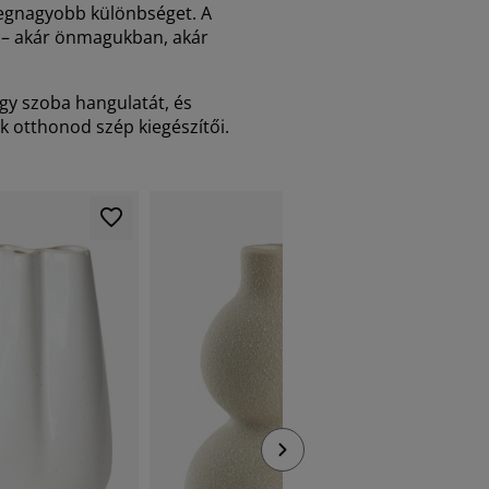
 legnagyobb különbséget. A
k – akár önmagukban, akár
gy szoba hangulatát, és
k otthonod szép kiegészítői.
MINDIG A