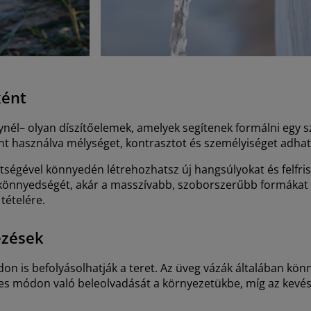
ként
ynél– olyan díszítőelemek, amelyek segítenek formálni egy 
 használva mélységet, kontrasztot és személyiséget adhat
gítségével könnyedén létrehozhatsz új hangsúlyokat és felfris
 könnyedségét, akár a masszívabb, szoborszerűbb formákat 
tételére.
ezések
n is befolyásolhatják a teret. Az üveg vázák általában kön
etes módon való beleolvadását a környezetükbe, míg az kev