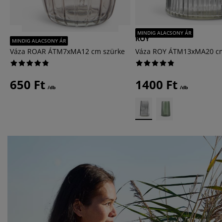
MINDIG ALACSONY ÁR
ROAR
ROY
MINDIG ALACSONY ÁR
Váza ROAR ÁTM7xMA12 cm szürke
Váza ROY ÁTM13xMA20 cm
650 Ft
1400 Ft
/db
/db