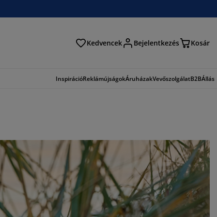
Kedvencek
Bejelentkezés
Kosár
és
Inspiráció
Reklámújságok
Áruházak
Vevőszolgálat
B2B
Állás