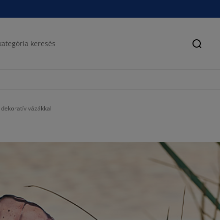
Keres
t dekoratív vázákkal