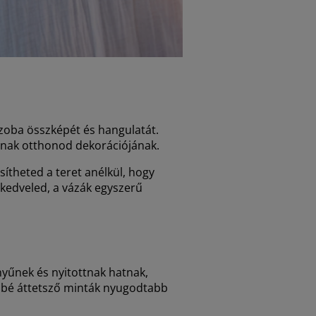
szoba összképét és hangulatát.
nak otthonod dekorációjának.
sítheted a teret anélkül, hogy
kedveled, a vázák egyszerű
nyűnek és nyitottnak hatnak,
ésbé áttetsző minták nyugodtabb