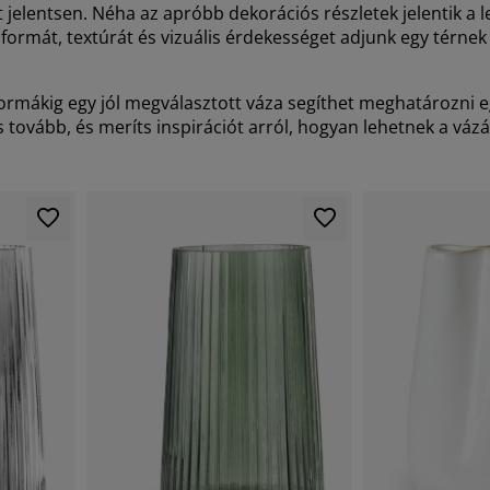
t jelentsen. Néha az apróbb dekorációs részletek jelentik a
ormát, textúrát és vizuális érdekességet adjunk egy térne
formákig egy jól megválasztott váza segíthet meghatározni e
tovább, és meríts inspirációt arról, hogyan lehetnek a vázá