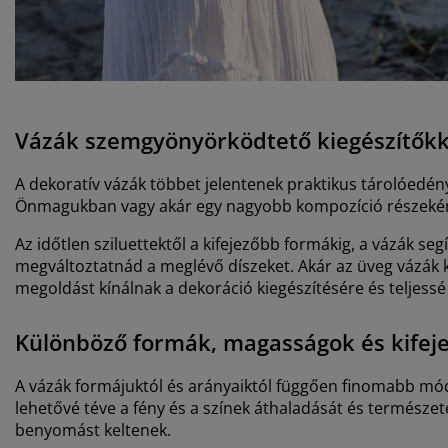
Vázák szemgyönyörködtető kiegészítők
A dekoratív vázák többet jelentenek praktikus tárolóedén
Önmagukban vagy akár egy nagyobb kompozíció részeként
Az időtlen sziluettektől a kifejezőbb formákig, a vázák se
megváltoztatnád a meglévő díszeket. Akár az üveg vázák
megoldást kínálnak a dekoráció kiegészítésére és teljessé 
Különböző formák, magasságok és kifej
A vázák formájuktól és arányaiktól függően finomabb módo
lehetővé téve a fény és a színek áthaladását és termész
benyomást keltenek.