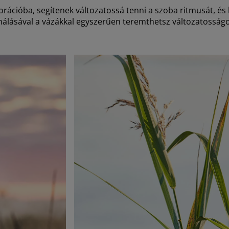
ációba, segítenek változatossá tenni a szoba ritmusát, és 
ásával a vázákkal egyszerűen teremthetsz változatosságot 