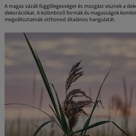
A magas vázák függőlegességet és mozgást visznek a dekor
dekorációkat. A különböző formák és magasságok kombinál
megváltoztatnák otthonod általános hangulatát.