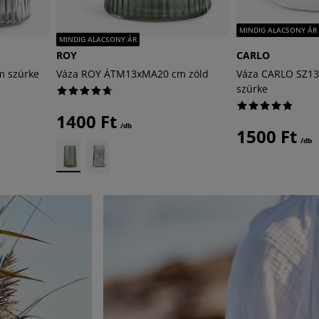
MINDIG ALACSONY ÁR
MINDIG ALACSONY ÁR
ROY
CARLO
 szürke
Váza ROY ÁTM13xMA20 cm zöld
Váza CARLO SZ1
szürke
1400 Ft
/db
1500 Ft
/db