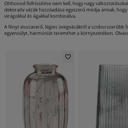
Otthonod felfrissítése nem kell, hogy nagy változtatásoka
dekoratív vázák hozzáadása egyszerű módja annak, hogy f
virágokkal és ágakkal kombinálva.
A fényt visszaverő, légies üvegvázáktól a szoborszerűbb 
egyensúlyt, harmóniát teremthet a környezetében. Olvass 