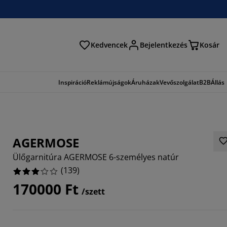
Kedvencek
Bejelentkezés
Kosár
és
Inspiráció
Reklámújságok
Áruházak
Vevőszolgálat
B2B
Állás
AGERMOSE
Ülőgarnitúra AGERMOSE 6-személyes natúr
(
139
)
170000 Ft
/szett
9928%
4892%