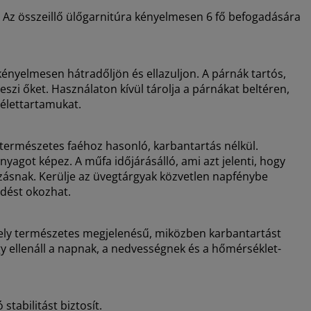
. Az összeillő ülőgarnitúra kényelmesen 6 fő befogadására
 kényelmesen hátradőljön és ellazuljon. A párnák tartós,
szi őket. Használaton kívül tárolja a párnákat beltéren,
élettartamukat.
a természetes faéhoz hasonló, karbantartás nélkül.
nyagot képez. A műfa időjárásálló, ami azt jelenti, hogy
zásnak. Kerülje az üvegtárgyak közvetlen napfénybe
ődést okozhat.
ely természetes megjelenésű, miközben karbantartást
ogy ellenáll a napnak, a nedvességnek és a hőmérséklet-
 stabilitást biztosít.