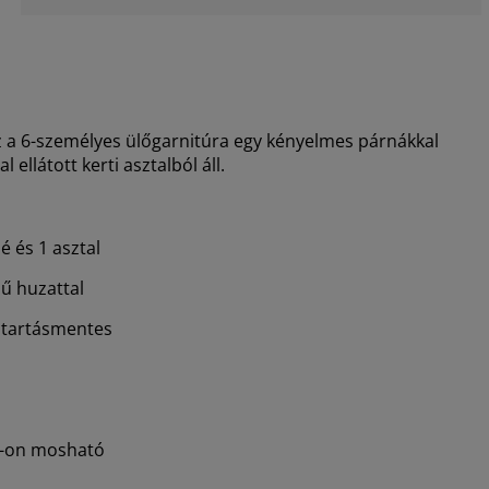
z a 6-személyes ülőgarnitúra egy kényelmes párnákkal
 ellátott kerti asztalból áll.
é és 1 asztal
sű huzattal
ntartásmentes
°C-on mosható