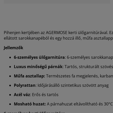
Pihenjen kertjében az AGERMOSE kerti ülőgarnitúrával. E
ellátott sarokkanapéból és egy hozzá illő, műfa asztallappal
Jellemzők
6-személyes ülőgarnitúra
: 6-személyes sarokkanap
Luxus minőségű párnák
: Tartós, strukturált szövé
Műfa asztallap:
Természetes fa megjelenés, karba
Polyrattan
: Időjárásálló szintetikus szövött anyag
Acél váz
: Erős és tartós
Mosható huzat:
A
párnahuzat eltávolítható és 30