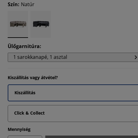
Szín
:
Natúr
5825%
3238%
1006%
Ülőgarnitúra
:
1 sarokkanapé, 1 asztal
Kiszállítás vagy átvétel?
Kiszállítás
Click & Collect
Mennyiség