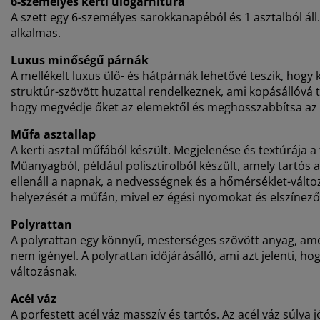
6-személyes kerti ülőgarnitúra
A szett egy 6-személyes sarokkanapéból és 1 asztalból áll
alkalmas.
Luxus minőségű párnák
A mellékelt luxus ülő- és hátpárnák lehetővé teszik, hogy
struktúr-szövött huzattal rendelkeznek, ami kopásállóvá te
hogy megvédje őket az elemektől és meghosszabbítsa az 
Műfa asztallap
A kerti asztal műfából készült. Megjelenése és textúrája 
Műanyagból, például polisztirolból készült, amely tartós a
ellenáll a napnak, a nedvességnek és a hőmérséklet-válto
helyezését a műfán, mivel ez égési nyomokat és elszínez
Polyrattan
A polyrattan egy könnyű, mesterséges szövött anyag, am
nem igényel. A polyrattan időjárásálló, ami azt jelenti, h
változásnak.
Acél váz
A porfestett acél váz masszív és tartós. Az acél váz súlya jó