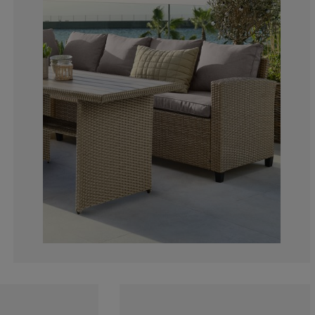
5.035971223021
5.75539568345
39.56834532374