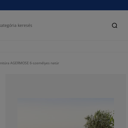
Keres
nitúra AGERMOSE 6-személyes natúr
43.1654676258
6.47482014388