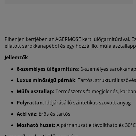
Pihenjen kertjében az AGERMOSE kerti ülőgarnitúrával. E
ellátott sarokkanapéból és egy hozzá illő, műfa asztallappal
Jellemzők
6-személyes ülőgarnitúra
: 6-személyes sarokkanap
Luxus minőségű párnák
: Tartós, strukturált szövé
Műfa asztallap:
Természetes fa megjelenés, karba
Polyrattan
: Időjárásálló szintetikus szövött anyag
Acél váz
: Erős és tartós
Mosható huzat:
A
párnahuzat eltávolítható és 30