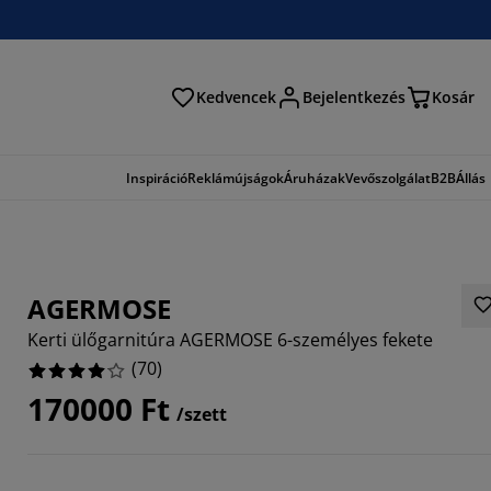
Kedvencek
Bejelentkezés
Kosár
és
Inspiráció
Reklámújságok
Áruházak
Vevőszolgálat
B2B
Állás
AGERMOSE
Kerti ülőgarnitúra AGERMOSE 6-személyes fekete
(
70
)
170000 Ft
/szett