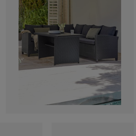
2.85714285714
7.14285714285
10%