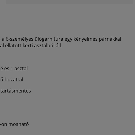
z a 6-személyes ülőgarnitúra egy kényelmes párnákkal
 ellátott kerti asztalból áll.
é és 1 asztal
sű huzattal
ntartásmentes
°C-on mosható