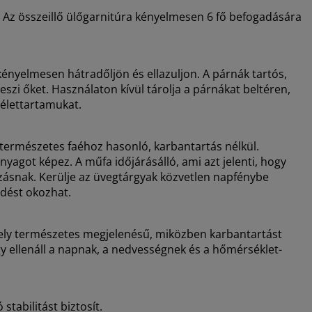
. Az összeillő ülőgarnitúra kényelmesen 6 fő befogadására
 kényelmesen hátradőljön és ellazuljon. A párnák tartós,
szi őket. Használaton kívül tárolja a párnákat beltéren,
élettartamukat.
a természetes faéhoz hasonló, karbantartás nélkül.
nyagot képez. A műfa időjárásálló, ami azt jelenti, hogy
zásnak. Kerülje az üvegtárgyak közvetlen napfénybe
ődést okozhat.
ely természetes megjelenésű, miközben karbantartást
ogy ellenáll a napnak, a nedvességnek és a hőmérséklet-
 stabilitást biztosít.