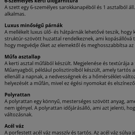
6-személyes kerti ülőgarnitúra
A szett egy 6-személyes sarokkanapéból és 1 asztalból áll
alkalmas.
Luxus minőségű párnák
A mellékelt luxus ülő- és hátpárnák lehetővé teszik, hogy
struktúr-szövött huzattal rendelkeznek, ami kopásállóvá te
hogy megvédje őket az elemektől és meghosszabbítsa az 
Műfa asztallap
A kerti asztal műfából készült. Megjelenése és textúrája 
Műanyagból, például polisztirolból készült, amely tartós a
ellenáll a napnak, a nedvességnek és a hőmérséklet-válto
helyezését a műfán, mivel ez égési nyomokat és elszínez
Polyrattan
A polyrattan egy könnyű, mesterséges szövött anyag, am
nem igényel. A polyrattan időjárásálló, ami azt jelenti, h
változásnak.
Acél váz
A porfestett acél váz masszív és tartós. Az acél váz súlya jó