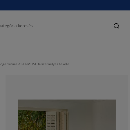
Keres
ülőgarnitúra AGERMOSE 6-személyes fekete
60%
20%