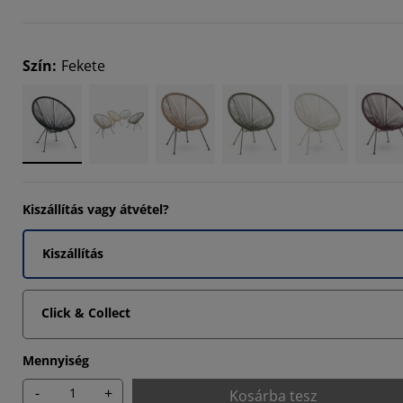
301%
113%
Szín
:
Fekete
1686%
Kiszállítás vagy átvétel?
Kiszállítás
Click & Collect
Mennyiség
-
+
Kosárba tesz