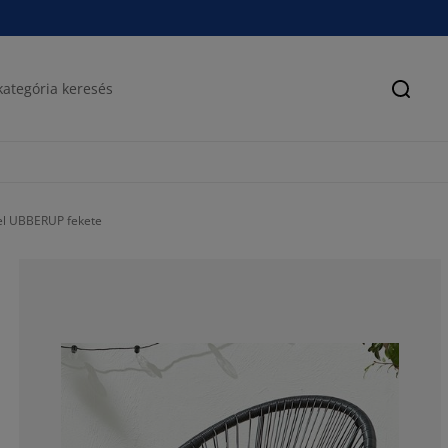
Keres
tel UBBERUP fekete
72.89156626506
9.236947791164