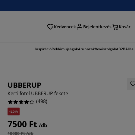
Kedvencek
Bejelentkezés
Kosár
és
Inspiráció
Reklámújságok
Áruházak
Vevőszolgálat
B2B
Állás
UBBERUP
Kerti fotel UBBERUP fekete
(
498
)
-25%
023%
7500 Ft
/db
658%
10000 Ft /db