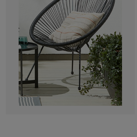
3.614457831325
4.016064257028
10.24096385542