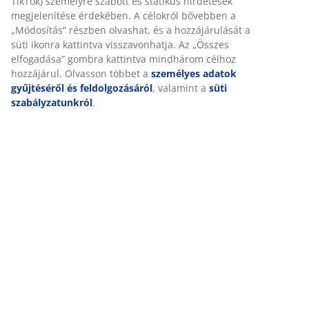
TikTok) személyre szabott és statikus hirdetések
megjelenítése érdekében. A célokról bővebben a
„Módosítás” részben olvashat, és a hozzájárulását a
süti ikonra kattintva visszavonhatja. Az „Összes
elfogadása” gombra kattintva mindhárom célhoz
hozzájárul. Olvasson többet a
személyes adatok
gyűjtéséről és feldolgozásáról
, valamint a
süti
szabályzatunkról
.