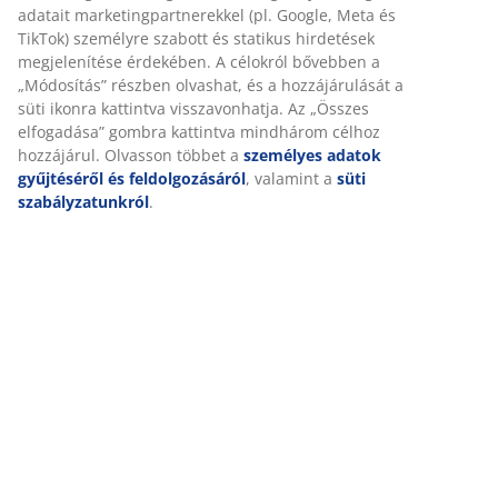
adatait marketingpartnerekkel (pl. Google, Meta és
TikTok) személyre szabott és statikus hirdetések
megjelenítése érdekében. A célokról bővebben a
Nappali bútorok
„Módosítás” részben olvashat, és a hozzájárulását a
süti ikonra kattintva visszavonhatja. Az „Összes
elfogadása” gombra kattintva mindhárom célhoz
hozzájárul. Olvasson többet a
személyes adatok
Étkezőbútorok
gyűjtéséről és feldolgozásáról
, valamint a
süti
szabályzatunkról
.
Hálószoba bútorok
Tárolóbútorok
Minden akciós termék