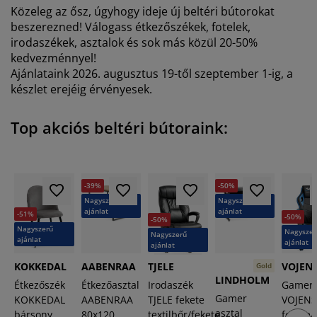
útorápolók és kiegészítők
ltéri világítás
epedők
gykeretek
lágítás
Közeleg az ősz, úgyhogy ideje új beltéri bútorokat
beszerezned! Válogass étkezőszékek, fotelek,
emping
uhásszekrények
gyalapok
áztartás
irodaszékek, asztalok és sok más közül 20-50%
kedvezménnyel!
Ajánlataink 2026. augusztus 19-től szeptember 1-ig, a
álószoba bútorok
gyrácsok
yerekszoba
készlet erejéig érvényesek.
yerek matracok
osási kiegészítők
Top akciós beltéri bútoraink:
yerekágyak
-39%
-50%
Nagyszerű
Nagyszerű
ajánlat
ajánlat
-51%
-50%
-50%
Nagyszerű
Nagyszer
Nagyszerű
ajánlat
ajánlat
ajánlat
KOKKEDAL
AABENRAA
TJELE
VOJEN
Gold
LINDHOLM
Étkezőszék
Étkezőasztal
Irodaszék
Gamer 
Gamer
KOKKEDAL
AABENRAA
TJELE fekete
VOJEN
asztal
bársony
80x120
textilbőr/fekete
fekete/