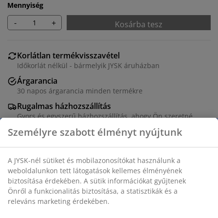
Mennyiség
-
+
Kosárba tesz
Korlátlan termékvisszavétel
Időkorlát nélkül - bármelyik JYSK áruházban
Árgarancia
30 napos árgarancia minden termékre
Rugalmas házhozszállítás
Gyors és egyszerű házhozszállítás, ahogy Ön szeretné
Szövet huzattal és tömör fa lábakkal. Ülés alatti
tárolórekesszel. SZ95 x MA45 x MÉ37 cm
SKU: 3690455
Összeszerelési útmutató