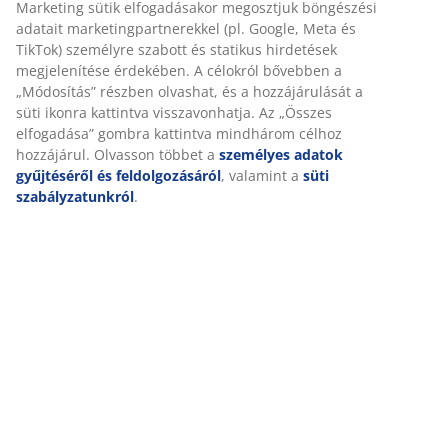
Részletes Adatok
Értékelések
(
480
)
Kiszállítás
Személyre szabott élményt nyújtunk