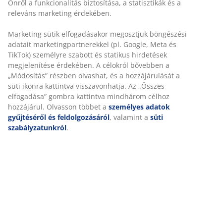
Dekor furnér. Nyomásra nyíló fiókok. Belső elrendezés:
3 polc és 1 vállfatartó. SZ120 x MA214 x MÉ60 cm
SKU: 3610238
Összeszerelési útmutató
Részletes Adatok
Értékelések
(
1
)
Kiszállítás