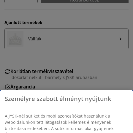
Ajánlott termékek
Vállfák
Korlátlan termékvisszavétel
Időkorlát nélkül - bármelyik JYSK áruházban
Árgarancia
30 napos árgarancia minden termékre
Rugalmas házhozszállítás
Gyors és egyszerű házhozszállítás, ahogy Ön szeretné