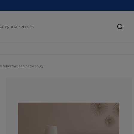
Keres
 fehér/artisan natúr tölgy
76.77725118483
14.69194312796