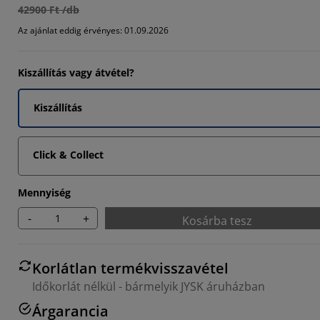
42900 Ft /db
896%
Az ajánlat eddig érvényes: 01.09.2026
4977%
3981%
Kiszállítás vagy átvétel?
Kiszállítás
Click & Collect
Mennyiség
-
+
Kosárba tesz
Korlátlan termékvisszavétel
Időkorlát nélkül - bármelyik JYSK áruházban
Árgarancia