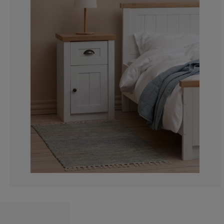
4.265402843601
2.369668246445
1.895734597156