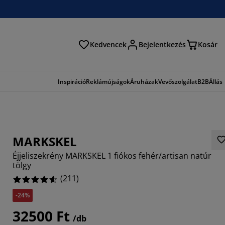
Kedvencek
Bejelentkezés
Kosár
és
Inspiráció
Reklámújságok
Áruházak
Vevőszolgálat
B2B
Állás
MARKSKEL
Éjjeliszekrény MARKSKEL 1 fiókos fehér/artisan natúr
tölgy
(
211
)
-24%
413%
32500 Ft
2084%
/db