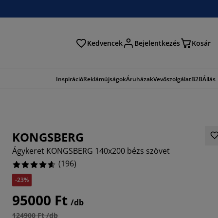
Kedvencek
Bejelentkezés
Kosár
és
Inspiráció
Reklámújságok
Áruházak
Vevőszolgálat
B2B
Állás
KONGSBERG
Ágykeret KONGSBERG 140x200 bézs szövet
(
196
)
-23%
919%
95000 Ft
/db
102%
124900 Ft /db