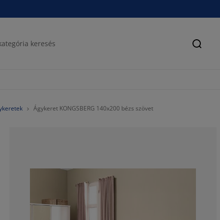
Keres
ykeretek
Ágykeret KONGSBERG 140x200 bézs szövet
80.61224489795
8.673469387755