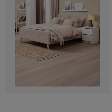
2.040816326530
5.102040816326
3.571428571428