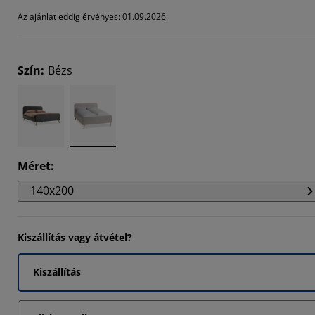
6123%
Az ajánlat eddig érvényes: 01.09.2026
5305%
571%
Szín
:
Bézs
Méret
:
140x200
Kiszállítás vagy átvétel?
Kiszállítás