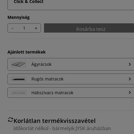
Click & Collect
Mennyiség
-
+
Kosárba tesz
Ajánlott termékek
Ágyrácsok
Rugós matracok
Habszivacs matracok
Korlátlan termékvisszavétel
Időkorlát nélkül - bármelyik JYSK áruházban