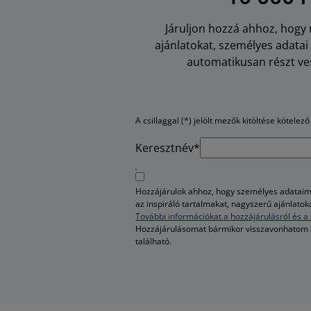
Járuljon hozzá ahhoz, hogy m
ajánlatokat, személyes adata
automatikusan részt ves
A csillaggal (*) jelölt mezők kitöltése kötelező
Keresztnév*
Hozzájárulok ahhoz, hogy személyes adataim 
az inspiráló tartalmakat, nagyszerű ajánlato
További információkat a hozzájárulásról és a 
Hozzájárulásomat bármikor visszavonhatom
található.