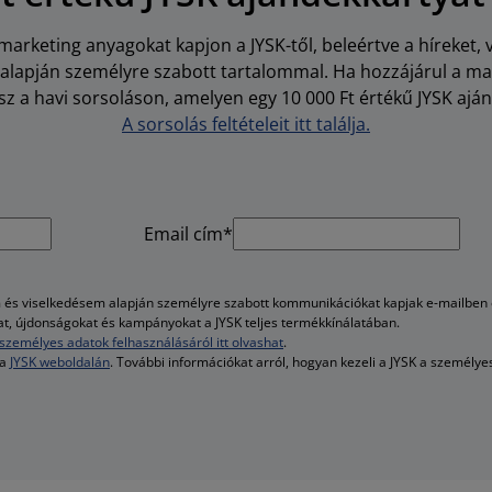
arketing anyagokat kapjon a JYSK-től, beleértve a híreket, 
i alapján személyre szabott tartalommal. Ha hozzájárul a m
z a havi sorsoláson, amelyen egy 10 000 Ft értékű JYSK aján
A sorsolás feltételeit itt találja.
Email cím*
és viselkedésem alapján személyre szabott kommunikációkat kapjak e-mailben é
kat, újdonságokat és kampányokat a JYSK teljes termékkínálatában.
személyes adatok felhasználásáról itt olvashat
.
 a
JYSK weboldalán
. További információkat arról, hogyan kezeli a JYSK a személy