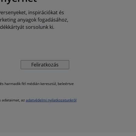
versenyeket, inspirációkat és
arketing anyagok fogadásához,
dékkártyát sorsolunk ki.
Feliratkozás
s harmadik fél médián keresztül, beleértve
es adataimat, az
adatvédelmi nyilatkozatunkról