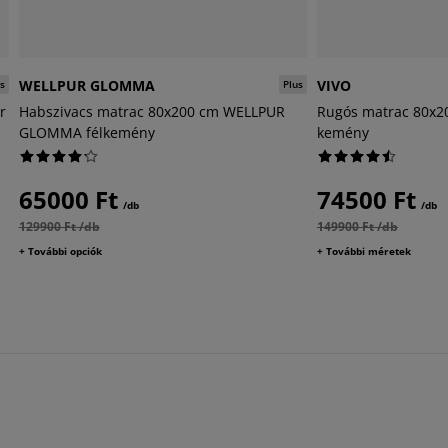
WELLPUR GLOMMA
VIVO
s
Plus
r
Habszivacs matrac 80x200 cm WELLPUR
Rugós matrac 80x2
GLOMMA félkemény
kemény
65000 Ft
74500 Ft
/db
/db
129900 Ft /db
149900 Ft /db
+ További opciók
+ További méretek