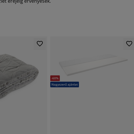
let erejéig érvényesek.
-60%
Nagyszerű ajánlat