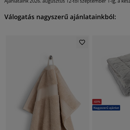
Ajánlataink 2026. augusztus 12-től szeptember 1-ig, a kész
Válogatás nagyszerű ajánlatainkból:
-60%
Nagyszerű ajánlat