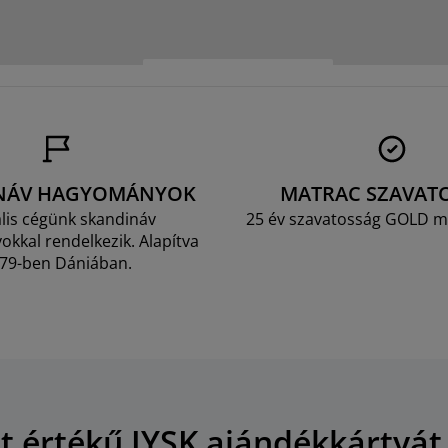
NÁV HAGYOMÁNYOK
MATRAC SZAVAT
lis cégünk skandináv
25 év szavatosság GOLD m
kkal rendelkezik. Alapítva
79-ben Dániában.
Ft értékű JYSK ajándékkártyát