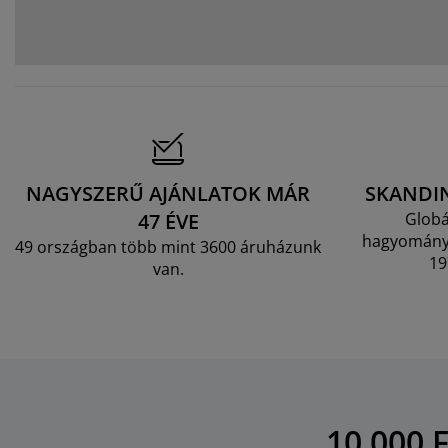
NAGYSZERŰ AJÁNLATOK MÁR
SKANDI
47 ÉVE
Globá
hagyományo
49 országban több mint 3600 áruházunk
19
van.
10 000 