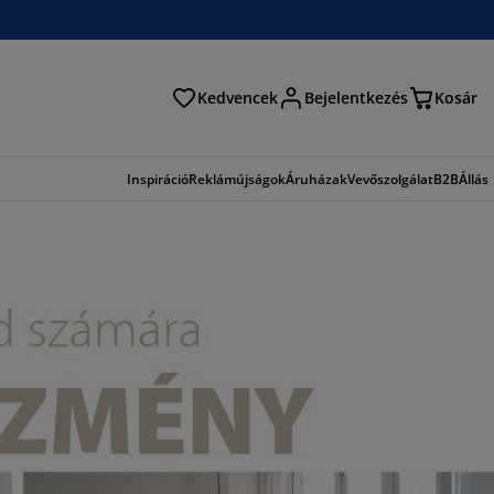
Kedvencek
Bejelentkezés
Kosár
és
Inspiráció
Reklámújságok
Áruházak
Vevőszolgálat
B2B
Állás