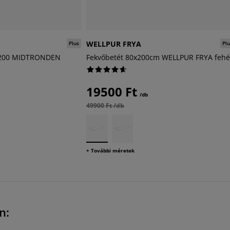
WELLPUR FRYA
Plus
Plu
x200 MIDTRONDEN
Fekvőbetét 80x200cm WELLPUR FRYA fehé
19500 Ft
/db
49900 Ft /db
+ További méretek
n: