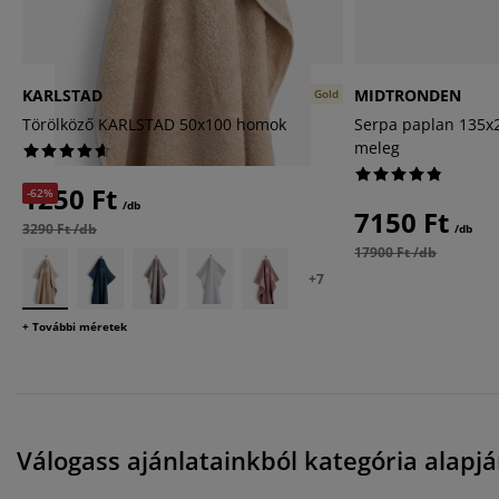
KARLSTAD
MIDTRONDEN
Gold
Törölköző KARLSTAD 50x100 homok
Serpa paplan 135
meleg
1250 Ft
-62%
/db
7150 Ft
3290 Ft /db
/db
17900 Ft /db
+
7
+ További méretek
Válogass ajánlatainkból kategória alapjá