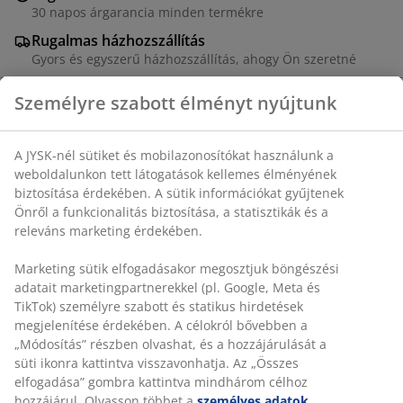
30 napos árgarancia minden termékre
Rugalmas házhozszállítás
Gyors és egyszerű házhozszállítás, ahogy Ön szeretné
Dekor furnér és acél. Pohártartóval és fejhallgató
tartóval. SZ60 x H120 x MA74 cm
SKU: 3600634
Összeszerelési útmutató
Részletes Adatok
Személyre szabott élményt nyújtunk
Értékelések
(
455
)