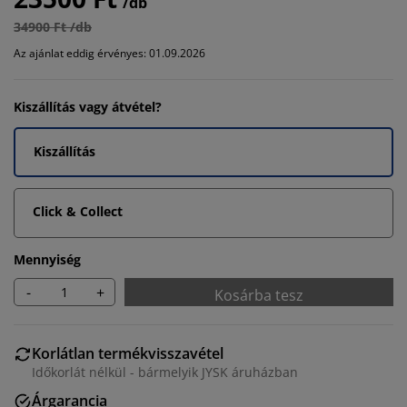
/db
34900 Ft /db
Az ajánlat eddig érvényes: 01.09.2026
Kiszállítás vagy átvétel?
Kiszállítás
Click & Collect
Mennyiség
-
+
Kosárba tesz
Korlátlan termékvisszavétel
Időkorlát nélkül - bármelyik JYSK áruházban
Árgarancia