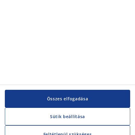
Kategóriák
Vevőszolgálat
Vevőszolgálat
JYSK
JYSK
KÖZPONTI IRODA
JYSK követése