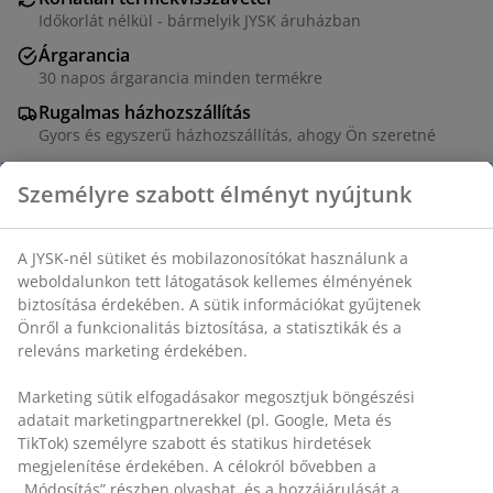
Időkorlát nélkül - bármelyik JYSK áruházban
Árgarancia
30 napos árgarancia minden termékre
Rugalmas házhozszállítás
Gyors és egyszerű házhozszállítás, ahogy Ön szeretné
Memory habszivacs párna 40x60x11 cm méretben
nyomáskiegyenlítő hatású AIR memory habszivacsból,
amely gyorsan és precízen alkalmazkodik a nyak és a
váll formájához, még hűvösebb környezetben is. 100%
poliészter huzattal, amely 60°C-on mosható.
SKU: 4345400
Részletes Adatok