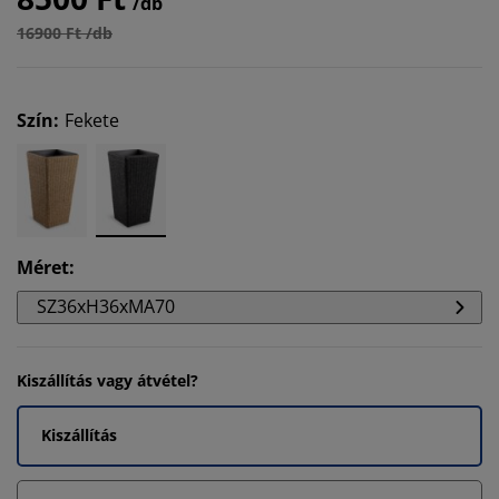
/db
16900 Ft /db
Szín
:
Fekete
Méret
:
SZ36xH36xMA70
Kiszállítás vagy átvétel?
Kiszállítás