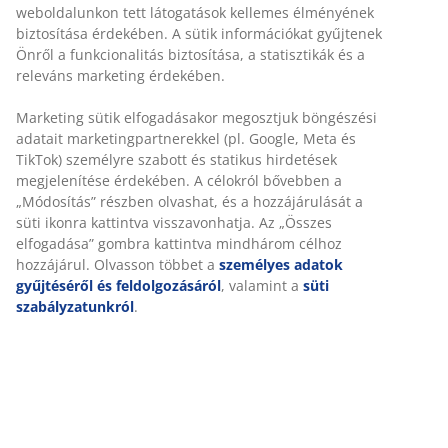
weboldalunkon tett látogatások kellemes élményének
30 napos árgarancia minden termékre
biztosítása érdekében. A sütik információkat gyűjtenek
Rugalmas házhozszállítás
Önről a funkcionalitás biztosítása, a statisztikák és a
Gyors és egyszerű házhozszállítás, ahogy Ön szeretné
releváns marketing érdekében.
Marketing sütik elfogadásakor megosztjuk böngészési
adatait marketingpartnerekkel (pl. Google, Meta és
Fekete polyrattan kerti kaspó, modern szövött
TikTok) személyre szabott és statikus hirdetések
dizájnnal. Magas kialakítása ideális teraszokra és
megjelenítése érdekében. A célokról bővebben a
erkélyekre. Fagyálló anyaga alkalmassá teszi egész éves
„Módosítás” részben olvashat, és a hozzájárulását a
kültéri használatra. Vízelvezető lyuk könnyen
süti ikonra kattintva visszavonhatja. Az „Összes
kialakítható rajta. SZ36 x H36 x MA70 cm
elfogadása” gombra kattintva mindhárom célhoz
hozzájárul. Olvasson többet a
személyes adatok
gyűjtéséről és feldolgozásáról
, valamint a
süti
SKU: 6426007
szabályzatunkról
.
Összeszerelési útmutató
Részletes Adatok