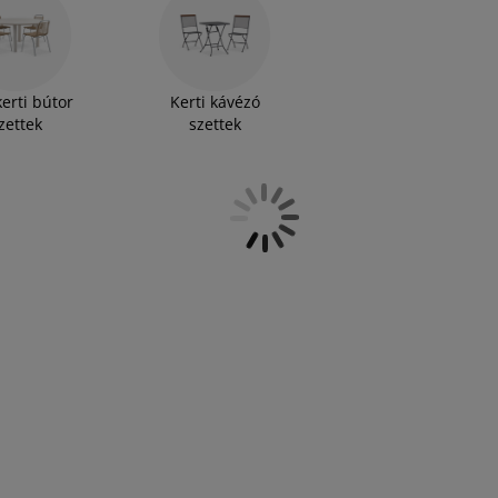
bútorainak túlnyomó többsége FSC® minősített
lkodásból származik (FSC® N001715). Kerek,
lok közül válogathat, amelyeket rakásolható vagy
álunk biztosan megtalálja az igényeinek
erti bútor
Kerti kávézó
zettek
szettek