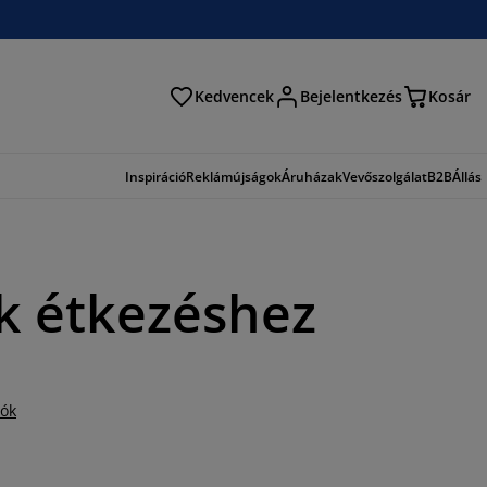
Kedvencek
Bejelentkezés
Kosár
és
Inspiráció
Reklámújságok
Áruházak
Vevőszolgálat
B2B
Állás
ek étkezéshez
iók