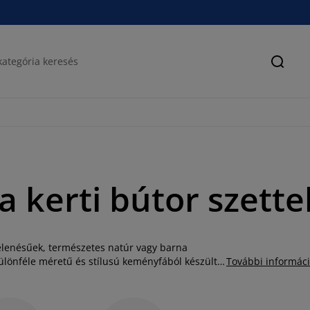
Keres
 kerti bútor szett
elenésűek, természetes natúr vagy barna
ülönféle méretű és stílusú keményfából készült
További informác
tuszból és akácfából készült modelleket is
 hidegnek, azonban a nedvességtől és a
zeljük keményfa ápoló olajjal, hogy a fa sokáig