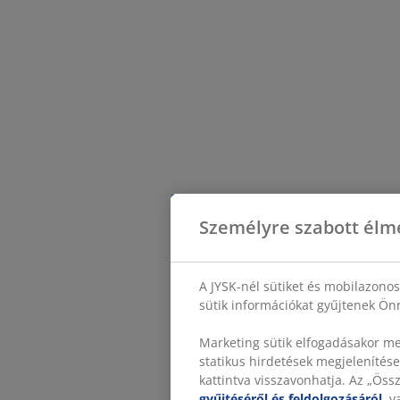
Személyre szabott élm
A JYSK-nél sütiket és mobilazono
sütik információkat gyűjtenek Önr
Marketing sütik elfogadásakor me
statikus hirdetések megjelenítése
kattintva visszavonhatja. Az „Ös
gyűjtéséről és feldolgozásáról
, 