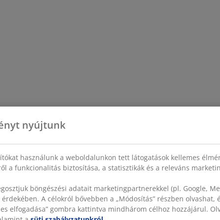
ényt nyújtunk
sítókat használunk a weboldalunkon tett látogatások kellemes élmé
ől a funkcionalitás biztosítása, a statisztikák és a releváns market
gosztjuk böngészési adatait marketingpartnerekkel (pl. Google, Met
 érdekében. A célokról bővebben a „Módosítás” részben olvashat, és
szes elfogadása” gombra kattintva mindhárom célhoz hozzájárul. O
valamint a
süti szabályzatunkról
.