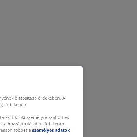
nyének biztosítása érdekében. A
ing érdekében.
a és TikTok) személyre szabott és
 a hozzájárulását a süti ikonra
lvasson többet a
személyes adatok