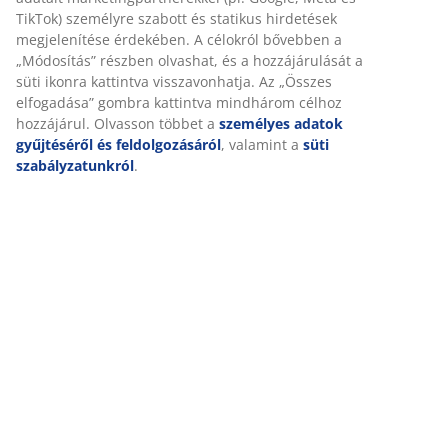
rendelkezik, de karbantartást nem igényel. Az
alumínium könnyű és robusztus anyag, amely nem
rozsdásodik. SZ95 x H207 x MA75 cm
SKU: 3700523
Személyre szabott élményt nyújtunk
Összeszerelési útmutató
A JYSK-nél sütiket és mobilazonosítókat használunk a weboldal
tett látogatások kellemes élményének biztosítása érdekében. A s
Részletes Adatok
információkat gyűjtenek Önről a funkcionalitás biztosítása, a
statisztikák és a releváns marketing érdekében.
Marketing sütik elfogadásakor megosztjuk böngészési adatait
Értékelések
marketingpartnerekkel (pl. Google, Meta és TikTok) személyre sz
(
18
)
és statikus hirdetések megjelenítése érdekében. A célokról bőv
a „Módosítás” részben olvashat, és a hozzájárulását a süti ikonr
kattintva visszavonhatja. Az „Összes elfogadása” gombra kattint
mindhárom célhoz hozzájárul. Olvasson többet a
személyes ad
A márkáról
gyűjtéséről és feldolgozásáról
, valamint a
süti szabályzatunkró