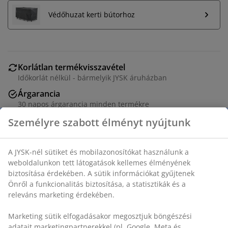
Védőhuzat kerti bútorhoz
Korlátlan termékvisszavétel
Időkorlát nélkül - bármelyik JYSK áruházban
Árgarancia
30 napos árgarancia minden termékre
Rugalmas házhozszállítás
Gyors és egyszerű házhozszállítás, ahogy Ön szeretné
Fekete színű kerti asztal DURAWOOD® kompozit fa
asztallappal és vázzal és porfestett alumínium lábakkal.
A DURAWOOD® egy tartós kompozit anyag, amely
FSC® keményfa rostból és műanyagból áll.
Természetes fa megjelenéssel és textúrával