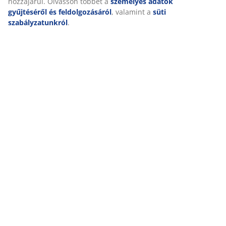
hozzájárul. Olvasson többet a
személyes adatok
gyűjtéséről és feldolgozásáról
, valamint a
süti
szabályzatunkról
.