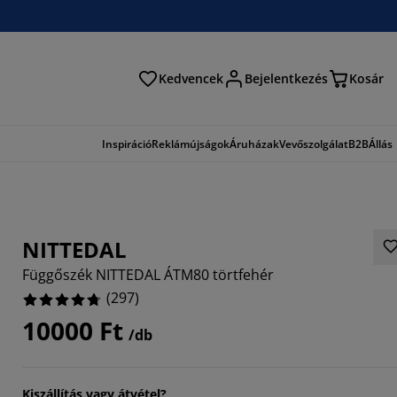
Kedvencek
Bejelentkezés
Kosár
és
Inspiráció
Reklámújságok
Áruházak
Vevőszolgálat
B2B
Állás
NITTEDAL
Függőszék NITTEDAL ÁTM80 törtfehér
(
297
)
10000 Ft
/db
451%
744%
Kiszállítás vagy átvétel?