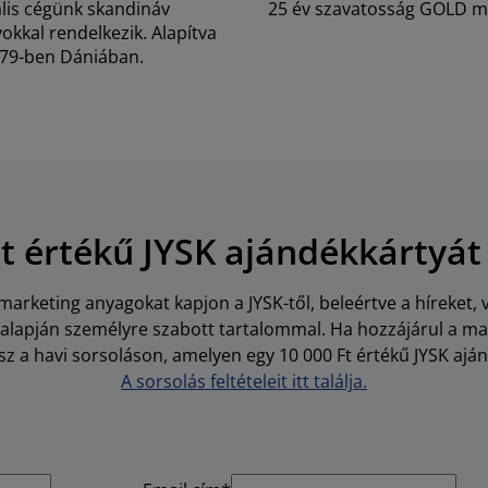
lis cégünk skandináv
25 év szavatosság GOLD m
kkal rendelkezik. Alapítva
79-ben Dániában.
Ft értékű JYSK ajándékkártyát
arketing anyagokat kapjon a JYSK-től, beleértve a híreket, 
i alapján személyre szabott tartalommal. Ha hozzájárul a m
z a havi sorsoláson, amelyen egy 10 000 Ft értékű JYSK aján
A sorsolás feltételeit itt találja.