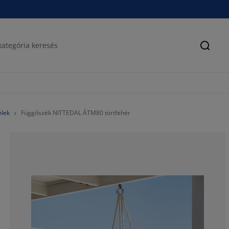
Keres
elek
Függőszék NITTEDAL ÁTM80 törtfehér
84.51178451178
7.744107744107