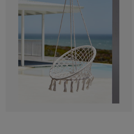
4.040404040404
1.010101010101
2.693602693602