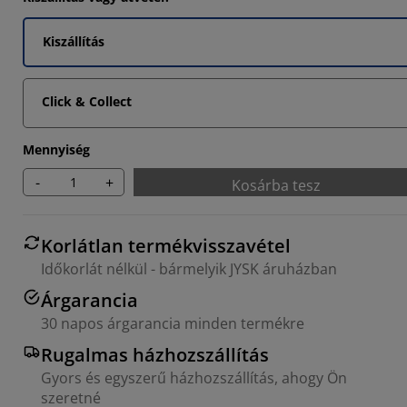
041%
Kiszállítás
0102%
6933%
Click & Collect
Mennyiség
-
+
Kosárba tesz
Korlátlan termékvisszavétel
Időkorlát nélkül - bármelyik JYSK áruházban
Árgarancia
30 napos árgarancia minden termékre
Rugalmas házhozszállítás
Gyors és egyszerű házhozszállítás, ahogy Ön
szeretné