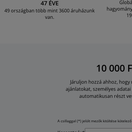
47 ÉVE
Globá
hagyományo
49 országban több mint 3600 áruházunk
19
van.
10 000 
Járuljon hozzá ahhoz, hogy m
ajánlatokat, személyes adata
automatikusan részt ves
A csillaggal (*) jelölt mezők kitöltése kötelező