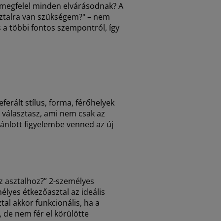
i megfelel minden elvárásodnak? A
asztalra van szükségem?" – nem
 a többi fontos szempontról, így
ferált stílus, forma, férőhelyek
t választasz, ami nem csak az
ánlott figyelembe venned az új
z asztalhoz?” 2-személyes
élyes étkezőasztal az ideális
l akkor funkcionális, ha a
 de nem fér el körülötte