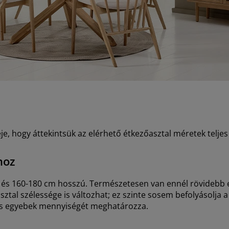
e, hogy áttekintsük az elérhető étkezőasztal méretek teljes 
hoz
 és 160-180 cm hosszú. Természetesen van ennél rövidebb el
ztal szélessége is változhat; ez szinte sosem befolyásolja a
 és egyebek mennyiségét meghatározza.