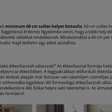
nek
minimum 60 cm széles helyet biztosíts
. 60 cm széles 
függetlenül érdemes figyelembe venni, hogy a több hely el
élesebb vállakkal rendelkeznek. Mindazonáltal a 60 cm per 
udsz majd leültetni egy adott asztalhoz.
alakú étkezőasztalt válasszak?” Az étkezőasztal formája ha
lyezni az étkeződben. A leggyakrabban előforduló étkezőasz
sztán kinézet alapján már biztosan van valamilyen személyes 
 az otthonodba legjobban illő formavilágú étkezőasztalt válas
lkezésre álló fizikai helyre való tekintettel is. Az útmut
és formákról.