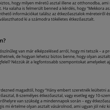
biztos, hogy milyen méretű asztal illene az otthonodba, am
ást. Ha valaha is felmerült benned a kérdés, hogy "Mekkora 
thető információkat találsz az étkezőasztalok méreteiről és
álaszthatod ki a számodra tökéletes étkezőasztalt.
m?
ószínűleg van már elképzelésed arról, hogy mi tetszik – a pre
nthetnek, de hogyan lehetsz biztos benne, hogy olyan asztal
gfelel? Nézzük át a legfontosabb szempontokat amelyeket aj
kérdezned magadtól, hogy “Hány embert szeretnék leültetni a
őasztal, 8-személyes étkezőasztal, vagy esetleg egy 10-szem
őhelyre van szükség a mindennapok során – egy étkezőaszta
s mi értelme olyan asztalt vásárolnod, ami ugyan jól néz ki,