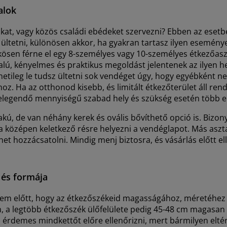
alok
ikat, vagy közös családi ebédeket szervezni? Ebben az esetb
ltetni, különösen akkor, ha gyakran tartasz ilyen eseménye
en férne el egy 8-személyes vagy 10-személyes étkezőasztal
lú, kényelmes és praktikus megoldást jelentenek az ilyen he
netileg le tudsz ültetni sok vendéget úgy, hogy egyébként n
hoz. Ha az otthonod kisebb, és limitált étkezőterület áll re
 – elegendő mennyiségű szabad hely és szükség esetén több 
akú, de van néhány kerek és ovális bővíthető opció is. Bizo
 és a középen keletkező résre helyezni a vendéglapot. Más asz
ehet hozzácsatolni. Mindig menj biztosra, és vásárlás előtt 
 és formája
em előtt, hogy az étkezőszékeid magasságához, méretéhez é
, a legtöbb étkezőszék ülőfelülete pedig 45-48 cm magasan 
l érdemes mindkettőt előre ellenőrizni, mert bármilyen eltér