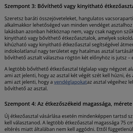
Szempont 3: Bővíthető vagy kinyitható étkezőaszt
Szeretsz baráti összejöveteleket, hangulatos vacsorapart
alkalmakkor lehetőséged van minden vendéget asztalhoz ü
lakásban azonban hétköznap nem, vagy csak nagyon szűkös
kinyitható vagy bővíthető étkezőasztalok, amelyek sokolda
kihúzható vagy kinyitható étkezőasztal segítségével átme
indokolatlanul nagy területet egy hatalmas asztal tartásá
bővíthető asztalt választva rögtön két előnyhöz is jutsz
A legtöbb bővíthető étkezőasztal téglalap vagy négyzet al
ami azt jelenti, hogy az asztal két végét szét kell húzni,
ami azt jelenti, hogy a
vendéglapokat
az asztal végeihez l
bővíthető az asztal.
Szempont 4: Az étkezőszékeid magassága, mérete
Új étkezőasztal vásárlása esetén mindenképpen tartsd sz
kell választanod. A legtöbb étkezőasztal magassága 75 cm
eltérés miatt általában nem kell aggódni. Ettől függetlenü