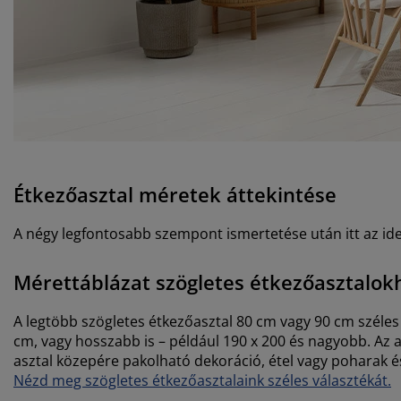
Étkezőasztal méretek áttekintése
A négy legfontosabb szempont ismertetése után itt az idej
Mérettáblázat szögletes étkezőasztalok
A legtöbb szögletes étkezőasztal 80 cm vagy 90 cm széles
cm, vagy hosszabb is – például 190 x 200 és nagyobb. Az as
asztal közepére pakolható dekoráció, étel vagy poharak
Nézd meg szögletes étkezőasztalaink széles választékát.