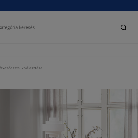
Keres
tkezőasztal kiválasztása