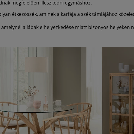
dnak megfelelően illeszkedni egymáshoz.
y olyan étkezőszék, aminek a karfája a szék támlájához köze
l, amelynél a lábak elhelyezkedése miatt bizonyos helyeken