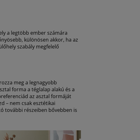
hely a legtöbb ember számára
őnyösebb, különösen akkor, ha az
ülőhely szabály megfelelő
tározza meg a legnagyobb
tal forma a téglalap alakú és a
preferenciád az asztal formáját
zd – nem csak esztétikai
ató további részeiben bővebben is