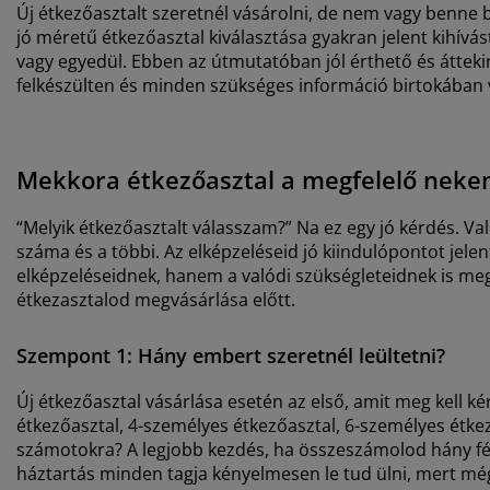
Új étkezőasztalt szeretnél vásárolni, de nem vagy benne 
jó méretű étkezőasztal kiválasztása gyakran jelent kihív
vagy egyedül. Ebben az útmutatóban jól érthető és áttekin
felkészülten és minden szükséges információ birtokában v
Mekkora étkezőasztal a megfelelő neke
“Melyik étkezőasztalt válasszam?” Na ez egy jó kérdés. Val
száma és a többi. Az elképzeléseid jó kiindulópontot jele
elképzeléseidnek, hanem a valódi szükségleteidnek is me
étkezasztalod megvásárlása előtt.
Szempont 1: Hány embert szeretnél leültetni?
Új étkezőasztal vásárlása esetén az első, amit meg kell 
étkezőasztal, 4-személyes étkezőasztal, 6-személyes étkez
számotokra? A legjobb kezdés, ha összeszámolod hány fér
háztartás minden tagja kényelmesen le tud ülni, mert mégi