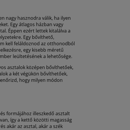
en nagy hasznodra válik, ha ilyen
ket. Egy átlagos házban vagy
. Éppen ezért lettek kitalálva a
lyzetekre. Egy bővíthető,
em kell feláldoznod az otthonodból
ndelkezésre, egy kisebb méretű
ember leültetésének a lehetősége.
nyos asztalok középen bővíthetőek,
talok a két végükön bővíthetőek,
ellenőrizd, hogy milyen módon
s formájához illeszkedő asztalt
van, így a kettő közötti magasság
és akár az asztal, akár a szék