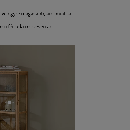
ledve egyre magasabb, ami miatt a
 nem fér oda rendesen az
open