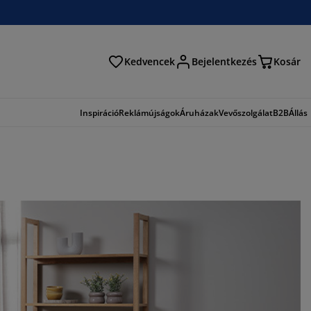
Kedvencek
Bejelentkezés
Kosár
és
Inspiráció
Reklámújságok
Áruházak
Vevőszolgálat
B2B
Állás