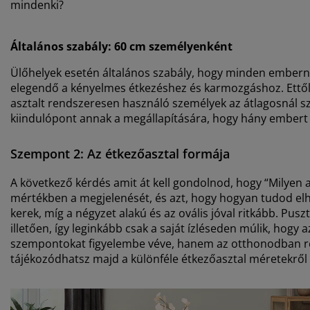
mindenki?
Általános szabály: 60 cm személyenként
Ülőhelyek esetén általános szabály, hogy minden ember
elegendő a kényelmes étkezéshez és karmozgáshoz. Ettől 
asztalt rendszeresen használó személyek az átlagosnál sz
kiindulópont annak a megállapítására, hogy hány embert t
Szempont 2: Az étkezőasztal formája
A következő kérdés amit át kell gondolnod, hogy “Milyen 
mértékben a megjelenését, és azt, hogy hogyan tudod elhe
kerek, míg a négyzet alakú és az ovális jóval ritkább. Pu
illetően, így leginkább csak a saját ízléseden múlik, hogy
szempontokat figyelembe véve, hanem az otthonodban rende
tájékozódhatsz majd a különféle étkezőasztal méretekről 