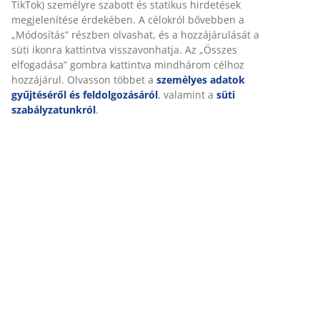
Összeszerelési útmutató
Részletes Adatok
Értékelések
(
261
)
Kiszállítás
Személyre szabott élményt nyújtunk
A JYSK-nél sütiket és mobilazonosítókat használunk a weboldalu