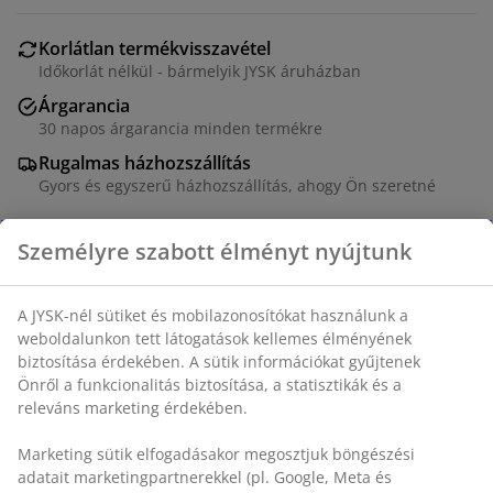
Korlátlan termékvisszavétel
Időkorlát nélkül - bármelyik JYSK áruházban
Árgarancia
30 napos árgarancia minden termékre
Rugalmas házhozszállítás
Gyors és egyszerű házhozszállítás, ahogy Ön szeretné
Bővíthető étkezőasztal 2 kihúzható vendéglappal. A
kerek étkezőasztal fehér színű MDF asztallapból és
tömör fa lábakból áll. A fát lakkozták a hosszabb
élettartam érdekében. A vendéglapok hozzáadásával
könnyen 200 cm méretűre hosszabbíthatja az asztalt,
így nagyobb összejövetelekhez is megfelel. ÁTM110 x
MA75 cm
SKU: 3601197