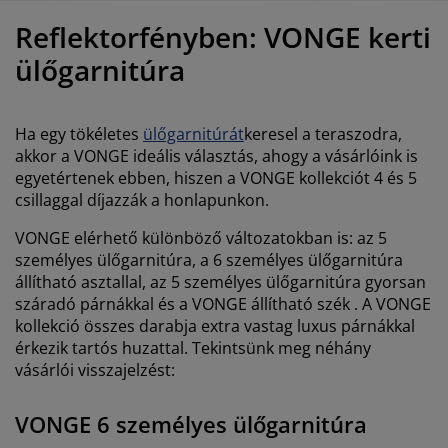
útorápolók és kiegészítők
ltéri világítás
epedők
gykeretek
lágítás
Reflektorfényben: VONGE kerti
emping
uhásszekrények
gyalapok
áztartás
ülőgarnitúra
álószoba bútorok
gyrácsok
yerekszoba
Ha egy tökéletes
ülőgarnitúrát
keresel a teraszodra,
yerek matracok
osási kiegészítők
akkor a VONGE ideális választás, ahogy a vásárlóink is
egyetértenek ebben, hiszen a VONGE kollekciót 4 és 5
csillaggal díjazzák a honlapunkon.
yerekágyak
VONGE elérhető különböző változatokban is: az 5
személyes ülőgarnitúra, a 6 személyes ülőgarnitúra
állítható asztallal, az 5 személyes ülőgarnitúra gyorsan
száradó párnákkal és a VONGE állítható szék . A VONGE
kollekció összes darabja extra vastag luxus párnákkal
érkezik tartós huzattal. Tekintsünk meg néhány
vásárlói visszajelzést:
VONGE 6 személyes ülőgarnitúra