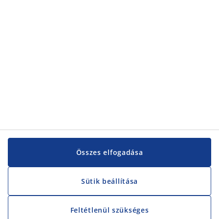
Kategóriák
Vevőszolgálat
Vevőszolgálat
JYSK
JYSK
KÖZPONTI IRODA
JYSK követése
Összes elfogadása
Sütik beállítása
Feltétlenül szükséges