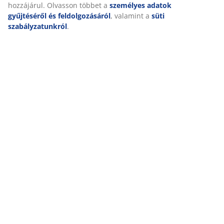
hozzájárul. Olvasson többet a
személyes adatok
gyűjtéséről és feldolgozásáról
, valamint a
süti
szabályzatunkról
.
A VONGE kerti szék fokozatmentesen állítható
háttámlával és lábtartóval rendelkezik, hogy
megtalálhasd a legmegfelelőbb pozíciót a napozáshoz.
Egy norvég vásárlónk 5 csillagot adott a termékre és
ezt a visszajelzést adta:
“Nagyon megvagyok elégedve a 2 VONGE állítható
székemmel. Nagyon kényelmes még a magas emberek
számára is! Mindenképp megéri az árát :)”
VONGE 5 személyes kerti ülőgarnitúra