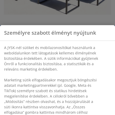
Ennek a VONGE 5 személyes ülőgarnitúrának a párnái
Személyre szabott élményt nyújtunk
gyorsan száradó anyagból készültek, a belsejében egy
vízálló rétegnek köszönhetően, mely védelmet nyújt a
A JYSK-nél sütiket és mobilazonosítókat használunk a
víz ellen. Egy belga vásárlónk értékeli a minőséget és 5
weboldalunkon tett látogatások kellemes élményének
csillagot adott a termékre:
biztosítása érdekében. A sütik információkat gyűjtenek
“Vizálló kerti ülőgarnitúra, mely megér minden pénzt.
Önről a funkcionalitás biztosítása, a statisztikák és a
A gyorsan száradó termék egészen vízállónak tűnik....”
releváns marketing érdekében.
Marketing sütik elfogadásakor megosztjuk böngészési
VONGE állítható kerti szék
adatait marketingpartnerekkel (pl. Google, Meta és
TikTok) személyre szabott és statikus hirdetések
megjelenítése érdekében. A célokról bővebben a
„Módosítás” részben olvashat, és a hozzájárulását a
süti ikonra kattintva visszavonhatja. Az „Összes
elfogadása” gombra kattintva mindhárom célhoz