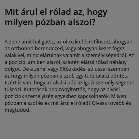
útorápolók és kiegészítők
ltéri világítás
epedők
gykeretek
lágítás
Mit árul el rólad az, hogy
emping
uhásszekrények
gyalapok
áztartás
milyen pózban alszol?
álószoba bútorok
gyrácsok
yerekszoba
A zene amit hallgatsz, az öltözködési stílusod, ahogyan
yerek matracok
osási kiegészítők
az otthonod berendezed, vagy ahogyan kezet fogsz
valakivel, mind elárulnak valamit a személyiségedről. Az
a pozíció, amiben alszol, szintén elárul rólad néhány
yerekágyak
dolgot. De a zenei vagy öltözködési stílussal szemben,
az hogy milyen pózban alszol, egy tudatalatti döntés.
Ezért is van, hogy az alvási póz az igazi személyiségedet
tükrözi. Kutatások bebizonyították, hogy az alvási
pozíciók személyiségjegyekhez kapcsolhatók. Milyen
pózban alszol és ez mit árul el rólad? Olvass tovább és
megtudod.