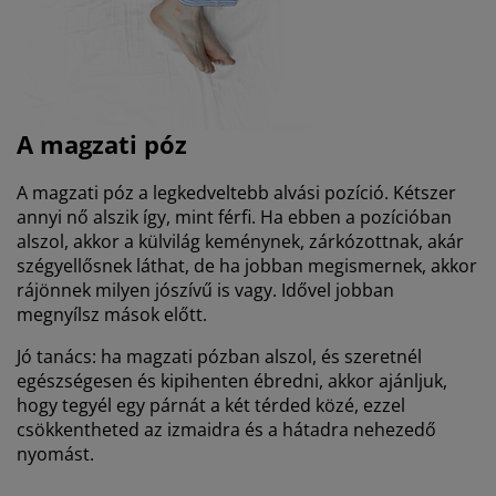
A magzati póz
A magzati póz a legkedveltebb alvási pozíció. Kétszer
annyi nő alszik így, mint férfi. Ha ebben a pozícióban
alszol, akkor a külvilág keménynek, zárkózottnak, akár
szégyellősnek láthat, de ha jobban megismernek, akkor
rájönnek milyen jószívű is vagy. Idővel jobban
megnyílsz mások előtt.
Jó tanács:
ha magzati pózban alszol, és szeretnél
egészségesen és kipihenten ébredni, akkor ajánljuk,
hogy tegyél egy párnát a két térded közé, ezzel
csökkentheted az izmaidra és a hátadra nehezedő
nyomást.