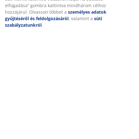
elfogadása” gombra kattintva mindhárom célhoz
hozzájárul. Olvasson többet a
személyes adatok
gyűjtéséről és feldolgozásáról
, valamint a
süti
szabályzatunkról
.
A szabadesés
Akkor alszol szabadesés pózban, ha hason fekszel, a
fejed oldalra fordítva, a karjaid pedig körbefonják a
párnát. Az így alvó emberek nagyon kommunikatívak,
extrovertáltak, egyenesek és érzékenyek. Nem szereted
ha kritizálnak, gyorsan hozol döntéseket és nem
kedveled az extrém helyzeteket.
Jó tanács:
a hason alvás nem tanácsos, mert túl nagy
nyomás nehezedik a nyakadra. De ha csak így tudsz
elaludni, akkor tegyél egy párnát a hasad/medencéd