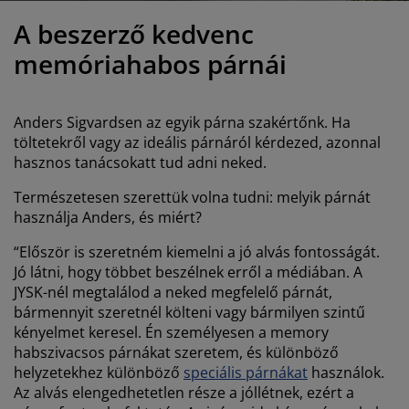
útorápolók és kiegészítők
ltéri világítás
epedők
gykeretek
lágítás
A beszerző kedvenc
emping
uhásszekrények
gyalapok
áztartás
memóriahabos párnái
álószoba bútorok
gyrácsok
yerekszoba
Anders Sigvardsen az egyik párna szakértőnk. Ha
yerek matracok
osási kiegészítők
töltetekről vagy az ideális párnáról kérdezed, azonnal
hasznos tanácsokatt tud adni neked.
yerekágyak
Természetesen szerettük volna tudni: melyik párnát
használja Anders, és miért?
“Először is szeretném kiemelni a jó alvás fontosságát.
Jó látni, hogy többet beszélnek erről a médiában. A
JYSK-nél megtalálod a neked megfelelő párnát,
bármennyit szeretnél költeni vagy bármilyen szintű
kényelmet keresel. Én személyesen a memory
habszivacsos párnákat szeretem, és különböző
helyzetekhez különböző
speciális párnákat
használok.
Az alvás elengedhetetlen része a jóllétnek, ezért a