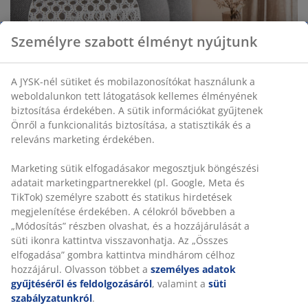
Személyre szabott élményt nyújtunk
A JYSK-nél sütiket és mobilazonosítókat használunk a
weboldalunkon tett látogatások kellemes élményének
biztosítása érdekében. A sütik információkat gyűjtenek
Önről a funkcionalitás biztosítása, a statisztikák és a
releváns marketing érdekében.
Marketing sütik elfogadásakor megosztjuk böngészési
adatait marketingpartnerekkel (pl. Google, Meta és
TikTok) személyre szabott és statikus hirdetések
megjelenítése érdekében. A célokról bővebben a
„Módosítás” részben olvashat, és a hozzájárulását a
“A VONGSEN memory habszivacs párna
süti ikonra kattintva visszavonhatja. Az „Összes
habszivacs magja kis légcsatornákkal
elfogadása” gombra kattintva mindhárom célhoz
rendelkezik, amelyek növelik a párna
hozzájárul. Olvasson többet a
személyes adatok
légáteresztő képességét és elvezetik a
gyűjtéséről és feldolgozásáról
, valamint a
süti
nedvességet. Ez frissen és szárazon tartja a
szabályzatunkról
.
párnát és ideálissá teszi a melegebb időhöz,