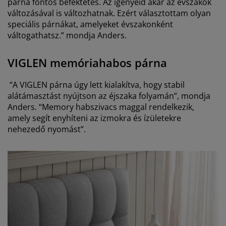
párna fontos befektetés. Az igényeid akár az évszakok
változásával is változhatnak. Ezért választottam olyan
speciális párnákat, amelyeket évszakonként
váltogathatsz.” mondja Anders
.
VIGLEN memóriahabos párna
“A VIGLEN párna úgy lett kialakítva, hogy stabil
alátámasztást nyújtson az éjszaka folyamán”, mondja
Anders. “Memory habszivacs maggal rendelkezik,
amely segít enyhíteni az izmokra és ízületekre
nehezedő nyomást”.