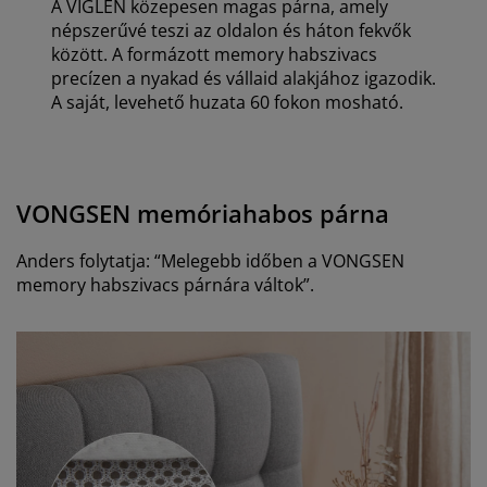
A VIGLEN közepesen magas párna, amely
népszerűvé teszi az oldalon és háton fekvők
között. A formázott memory habszivacs
precízen a nyakad és vállaid alakjához igazodik.
A saját, levehető huzata 60 fokon mosható
.
VONGSEN memóriahabos párna
Anders folytatja: “Melegebb időben a VONGSEN
memory habszivacs párnára váltok”.