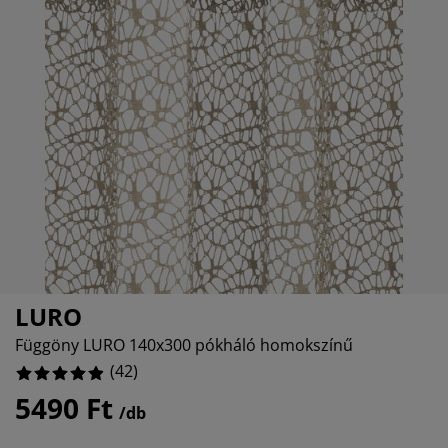
útorápolók és kiegészítők
ltéri világítás
epedők
gykeretek
lágítás
%
emping
uhásszekrények
gyalapok
áztartás
álószoba bútorok
gyrácsok
yerekszoba
%
yerek matracok
osási kiegészítők
yerekágyak
LURO
Függöny LURO 140x300 pókháló homokszínű
(
42
)
5490 Ft
/db