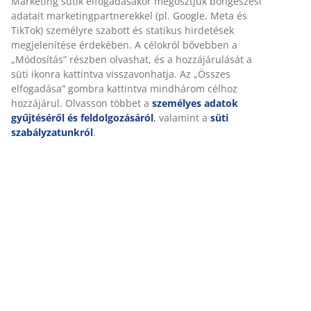
Marketing sütik elfogadásakor megosztjuk böngészési
Részletes Adatok
adatait marketingpartnerekkel (pl. Google, Meta és
TikTok) személyre szabott és statikus hirdetések
megjelenítése érdekében. A célokról bővebben a
„Módosítás” részben olvashat, és a hozzájárulását a
Értékelések
süti ikonra kattintva visszavonhatja. Az „Összes
(
42
)
elfogadása” gombra kattintva mindhárom célhoz
hozzájárul. Olvasson többet a
személyes adatok
gyűjtéséről és feldolgozásáról
, valamint a
süti
szabályzatunkról
.
Kiszállítás