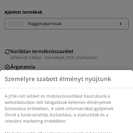
Ajánlott termékek
Függönykarnisok
Korlátlan termékvisszavétel
Időkorlát nélkül - bármelyik JYSK áruházban
Árgarancia
30 napos árgarancia minden termékre
Személyre szabott élményt nyújtunk
Rugalmas házhozszállítás
Gyors és egyszerű házhozszállítás, ahogy Ön szeretné
A JYSK-nél sütiket és mobilazonosítókat használunk a
weboldalunkon tett látogatások kellemes élményének
biztosítása érdekében. A sütik információkat gyűjtenek
SKU: 5092407
Önről a funkcionalitás biztosítása, a statisztikák és a
releváns marketing érdekében.