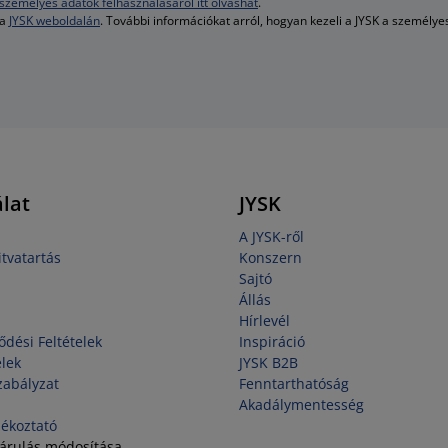
személyes adatok felhasználásáról itt olvashat
.
 a
JYSK weboldalán
. További információkat arról, hogyan kezeli a JYSK a személy
lat
JYSK
A JYSK-ről
tvatartás
Konszern
Sajtó
Állás
Hírlevél
ődési Feltételek
Inspiráció
elek
JYSK B2B
zabályzat
Fenntarthatóság
Akadálymentesség
jékoztató
járulás módosítása