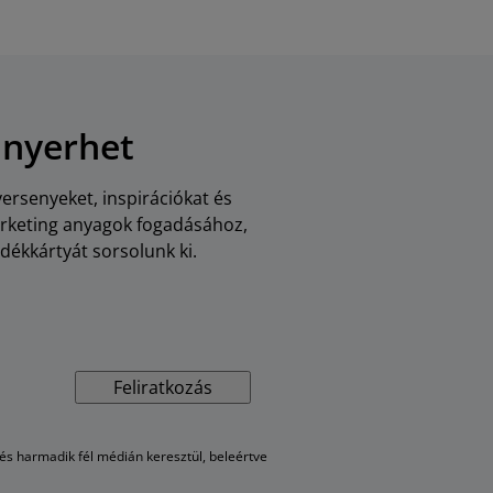
 nyerhet
versenyeket, inspirációkat és
arketing anyagok fogadásához,
dékkártyát sorsolunk ki.
Feliratkozás
s harmadik fél médián keresztül, beleértve