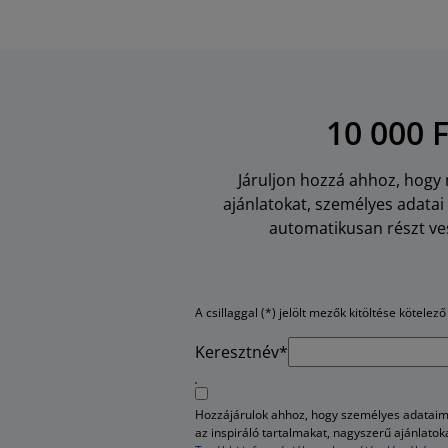
10 000 
Járuljon hozzá ahhoz, hogy m
ajánlatokat, személyes adata
automatikusan részt ves
A csillaggal (*) jelölt mezők kitöltése kötelező
Keresztnév*
Hozzájárulok ahhoz, hogy személyes adataim 
az inspiráló tartalmakat, nagyszerű ajánlato