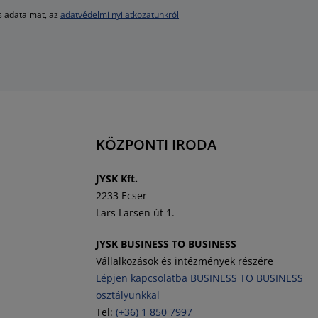
es adataimat, az
adatvédelmi nyilatkozatunkról
KÖZPONTI IRODA
J
YSK Kft.
2233 Ecser
Lars Larsen út 1.
JYSK BUSINESS TO BUSINESS
Vállalkozások és intézmények részére
Lépjen kapcsolatba BUSINESS TO BUSINESS
osztályunkkal
Tel:
(+36) 1 850 7997