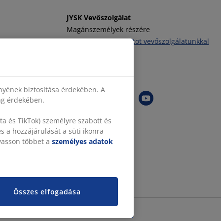
JYSK Vevőszolgálat
Magánszemélyek részére
Vegye fel a kapcsolatot vevőszolgálatunkkal
Tel:
(+36) 1 701 4222
JYSK követése
nyének biztosítása érdekében. A
ing érdekében.
a és TikTok) személyre szabott és
 a hozzájárulását a süti ikonra
lvasson többet a
személyes adatok
Összes elfogadása