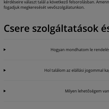
torápolók és kiegészítők
ltéri világítás
kérdéseire választ talál a következő felsorolásban. Amenn
pedők
ykeretek
lágítás
fogadjuk megkeresését vevőszolgálatunkon.
mping
hásszekrények
yalapok
ztartás
Csere szolgáltatások és
lószoba bútorok
yrácsok
erekszoba
erek matracok
sási kiegészítők
erekágyak
Hogyan mondhatom le rendelése
Hol találom az elállási jogommal ka
Milyen lehetőségem van 