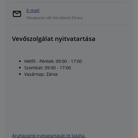
E-mail
Várakozási idő: Körülbelül 24 óra
Vevőszolgálat nyitvatartása
Hétfő - Péntek: 09:00 - 17:00
Szombat: 09:00 - 17:00
Vasárnap: Zárva
Áruházaink nyitvatartását itt találja.