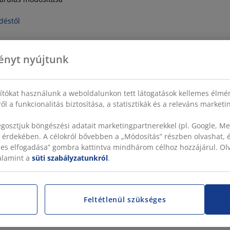
déstől
ényt nyújtunk
sítókat használunk a weboldalunkon tett látogatások kellemes élmé
ől a funkcionalitás biztosítása, a statisztikák és a releváns market
gosztjuk böngészési adatait marketingpartnerekkel (pl. Google, Met
 érdekében. A célokról bővebben a „Módosítás” részben olvashat, és
szes elfogadása” gombra kattintva mindhárom célhoz hozzájárul. O
valamint a
süti szabályzatunkról
.
Feltétlenül szükséges