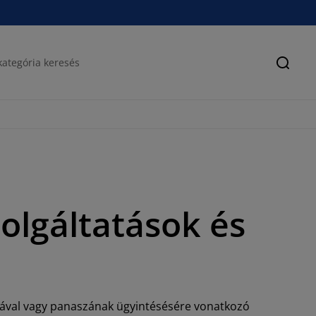
Keres
szolgáltatások és
jogával vagy panaszának ügyintésésére vonatkozó