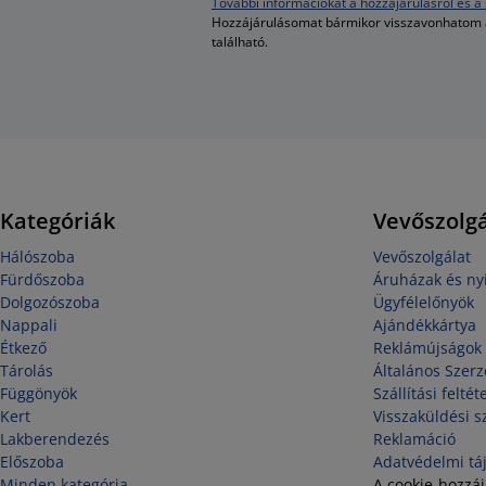
További információkat a hozzájárulásról és a 
Hozzájárulásomat bármikor visszavonhatom
található.
Kategóriák
Vevőszolgá
Hálószoba
Vevőszolgálat
Fürdőszoba
Áruházak és nyi
Dolgozószoba
Ügyfélelőnyök
Nappali
Ajándékkártya
Étkező
Reklámújságok
Tárolás
Általános Szerz
Függönyök
Szállítási feltét
Kert
Visszaküldési s
Lakberendezés
Reklamáció
Előszoba
Adatvédelmi tá
Minden kategória
A cookie-hozzá