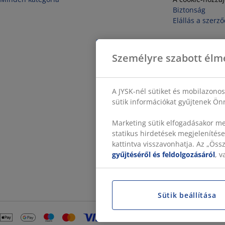
Biztonság
Elállás a szerző
Személyre szabott élm
A JYSK-nél sütiket és mobilazono
sütik információkat gyűjtenek Önr
Marketing sütik elfogadásakor me
statikus hirdetések megjelenítése
kattintva visszavonhatja. Az „Ös
gyűjtéséről és feldolgozásáról
, 
Sütik beállítása