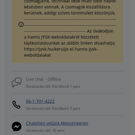
csomagjaink, technikai okok miatt több napos
késésben vannak. A csomagok kiszállításra
kerülnek, addigi szíves türelmüket köszönjük.
-------------------------------------------------------------
-------------------------------------------------------------
----------------------------------------- Az óvakodjon
a hamis JYSK weboldalakról közzétett
tájékoztatásunkat az alábbi linken olvashatja:
https://jysk.hu/kerulje-el-hamis-jysk-
weboldalakat
Live chat - Offline
Várakozási idő: Körülbelül 1 perc
06-1-701-4222
Várakozási idő: Körülbelül 5 perc
Chateljen velünk Messengeren
Várakozási idő: 30 perc