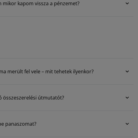
tén mikor kapom vissza a pénzemet?
a merült fel vele – mit tehetek ilyenkor?
 összeszerelési útmutatót?
 be panaszomat?