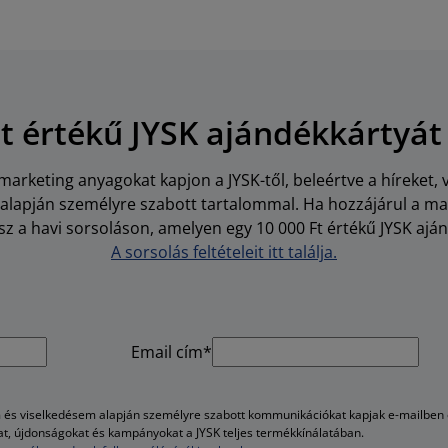
Ft értékű JYSK ajándékkártyát
arketing anyagokat kapjon a JYSK-től, beleértve a híreket, 
i alapján személyre szabott tartalommal. Ha hozzájárul a m
z a havi sorsoláson, amelyen egy 10 000 Ft értékű JYSK aján
A sorsolás feltételeit itt találja.
Email cím*
és viselkedésem alapján személyre szabott kommunikációkat kapjak e-mailben é
kat, újdonságokat és kampányokat a JYSK teljes termékkínálatában.