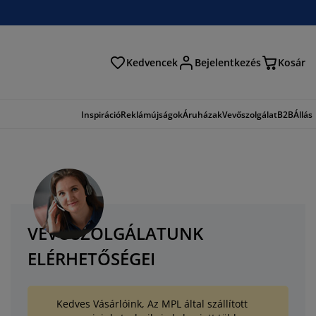
Kedvencek
Bejelentkezés
Kosár
és
Inspiráció
Reklámújságok
Áruházak
Vevőszolgálat
B2B
Állás
VEVŐSZOLGÁLATUNK
ELÉRHETŐSÉGEI
Kedves Vásárlóink, Az MPL által szállított