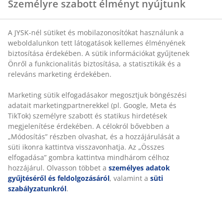
Személyre szabott élményt nyújtunk
Sérült csomagot szállított ki a futár részemre – mit
tehetek ilyenkor?
A JYSK-nél sütiket és mobilazonosítókat használunk a
weboldalunkon tett látogatások kellemes élményének
biztosítása érdekében. A sütik információkat gyűjtenek
Önről a funkcionalitás biztosítása, a statisztikák és a
releváns marketing érdekében.
VEVŐSZOLGÁLATUNK ELÉRHETŐSÉGEI
Marketing sütik elfogadásakor megosztjuk böngészési
adatait marketingpartnerekkel (pl. Google, Meta és
TikTok) személyre szabott és statikus hirdetések
Kedves Vásárlóink, Az MPL által szállított
megjelenítése érdekében. A célokról bővebben a
csomagjaink, technikai okok miatt több napos
„Módosítás” részben olvashat, és a hozzájárulását a
késésben vannak. A csomagok kiszállításra
süti ikonra kattintva visszavonhatja. Az „Összes
kerülnek, addigi szíves türelmüket köszönjük. ---
elfogadása” gombra kattintva mindhárom célhoz
----------------------------------------------------------------
hozzájárul. Olvasson többet a
személyes adatok
----------------------------------------------------------------
gyűjtéséről és feldolgozásáról
, valamint a
süti
-------------------------------- Az óvakodjon a hamis
szabályzatunkról
.
JYSK weboldalakról közzétett tájékoztatásunkat
az alábbi linken olvashatja:
https://jysk.hu/kerulje-el-hamis-jysk-
weboldalakat