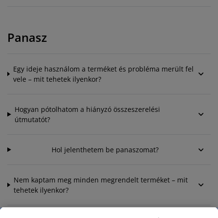
Panasz
Egy ideje használom a terméket és probléma merült fel
vele – mit tehetek ilyenkor?
Hogyan pótolhatom a hiányzó összeszerelési
útmutatót?
Hol jelenthetem be panaszomat?
Nem kaptam meg minden megrendelt terméket – mit
tehetek ilyenkor?