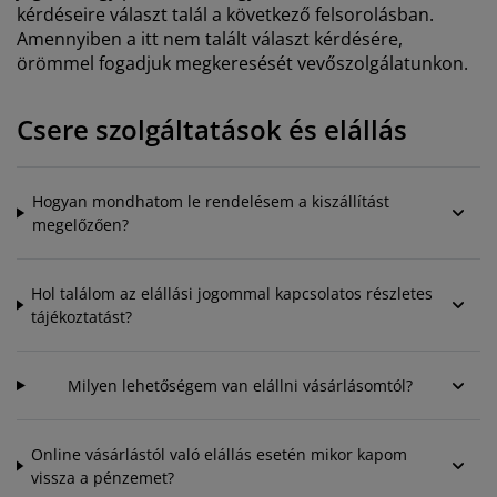
útorápolók és kiegészítők
ltéri világítás
epedők
gykeretek
lágítás
kérdéseire választ talál a következő felsorolásban.
Amennyiben a itt nem talált választ kérdésére,
emping
örömmel fogadjuk megkeresését vevőszolgálatunkon.
uhásszekrények
gyalapok
áztartás
álószoba bútorok
gyrácsok
yerekszoba
Csere szolgáltatások és elállás
yerek matracok
osási kiegészítők
Hogyan mondhatom le rendelésem a kiszállítást
yerekágyak
megelőzően?
Hol találom az elállási jogommal kapcsolatos részletes
tájékoztatást?
Milyen lehetőségem van elállni vásárlásomtól?
Online vásárlástól való elállás esetén mikor kapom
vissza a pénzemet?